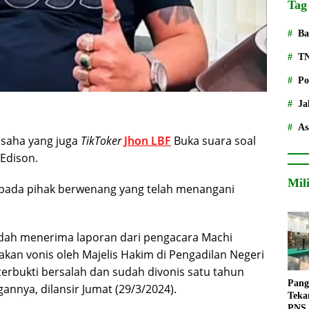
Tag
Ba
T
Po
Ja
As
saha yang juga
TikToker
Jhon LBF
Buka suara soal
 Edison.
Mil
epada pihak berwenang yang telah menangani
sudah menerima laporan dari pengacara Machi
akan vonis oleh Majelis Hakim di Pengadilan Negeri
 terbukti bersalah dan sudah divonis satu tahun
Pang
annya, dilansir Jumat (29/3/2024).
Teka
PNS