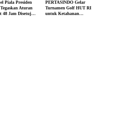
el Piala Presiden
PERTASINDO Gelar
 Tegaskan Aturan
Turnamen Golf HUT RI
t 48 Jam Disetujui
untuk Ketahanan
Kesehatan