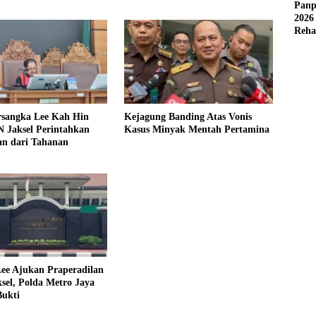
Selesai
Panp
2026
Reha
AFC
rsangka Lee Kah Hin
Kejagung Banding Atas Vonis
 Jaksel Perintahkan
Kasus Minyak Mentah Pertamina
an dari Tahanan
ee Ajukan Praperadilan
sel, Polda Metro Jaya
Bukti