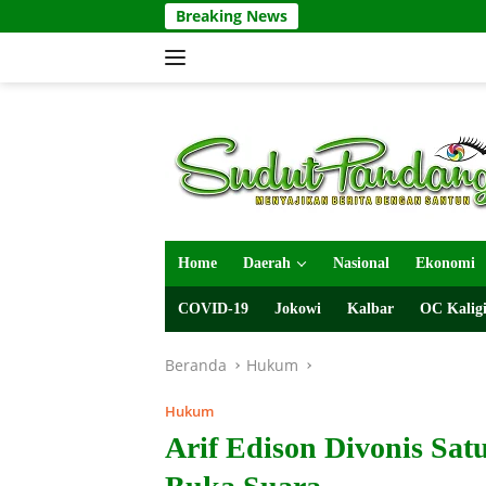
Langsung
Breaking News
ke
konten
Home
Daerah
Nasional
Ekonomi
COVID-19
Jokowi
Kalbar
OC Kaligi
Beranda
Hukum
Hukum
Arif Edison Divonis Sa