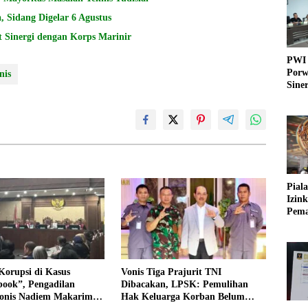
 Sidang Digelar 6 Agustus
 Sinergi dengan Korps Marinir
PWI 
Porw
nis
Sine
Pial
Izin
Pema
Fleks
Korupsi di Kasus
Vonis Tiga Prajurit TNI
ook”, Pengadilan
Dibacakan, LPSK: Pemulihan
Vonis Nadiem Makarim
Hak Keluarga Korban Belum