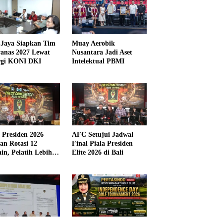
Jaya Siapkan Tim
Muay Aerobik
anas 2027 Lewat
Nusantara Jadi Aset
rgi KONI DKI
Intelektual PBMI
a Presiden 2026
AFC Setujui Jadwal
kan Rotasi 12
Final Piala Presiden
in, Pelatih Lebih
Elite 2026 di Bali
ibel