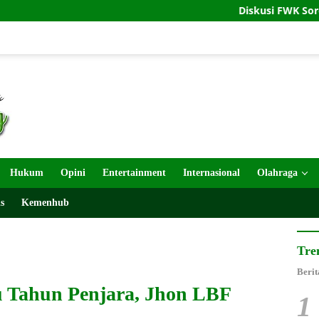
Diskusi FWK Soroti Pentingnya 
Hukum
Opini
Entertainment
Internasional
Olahraga
s
Kemenhub
Tre
Berit
tu Tahun Penjara, Jhon LBF
1