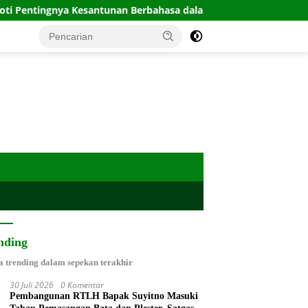
Kesantunan Berbahasa dalam Komunikasi Publik
OC Kali
nding
a trending dalam sepekan terakhir
30 Juli 2026
0 Komentar
Pembangunan RTLH Bapak Suyitno Masuki