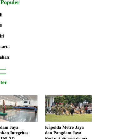
 Populer
li
NI
lri
karta
ahan
iter
dam Jaya
Kapolda Metro Jaya
nkan Integritas
dan Pangdam Jaya
 TNI AD
Perkuat Sinergi dengan