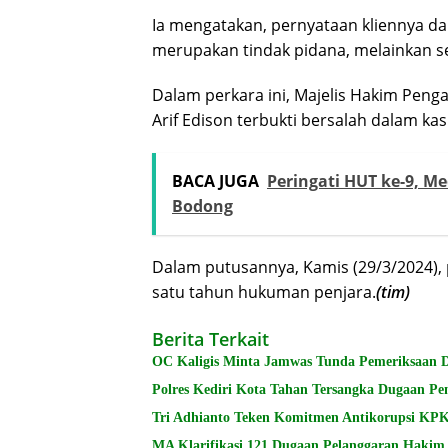
Ia mengatakan, pernyataan kliennya da
merupakan tindak pidana, melainkan s
Dalam perkara ini, Majelis Hakim Penga
Arif Edison terbukti bersalah dalam k
BACA JUGA
Peringati HUT ke-9, M
Bodong
Dalam putusannya, Kamis (29/3/2024), p
satu tahun hukuman penjara.
(tim)
Berita Terkait
OC Kaligis Minta Jamwas Tunda Pemeriksaan 
Polres Kediri Kota Tahan Tersangka Dugaan P
Tri Adhianto Teken Komitmen Antikorupsi K
MA Klarifikasi 121 Dugaan Pelanggaran Hakim, 