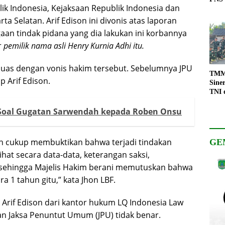
ik Indonesia, Kejaksaan Republik Indonesia dan
ta Selatan. Arif Edison ini divonis atas laporan
aan tindak pidana yang dia lakukan ini korbannya
r
pemilik nama asli Henry Kurnia Adhi itu.
puas dengan vonis hakim tersebut. Sebelumnya JPU
TMMD
 Arif Edison.
Sine
TNI 
Keso
 Soal Gugatan Sarwendah kepada Roben Onsu
Pemb
ah cukup membuktikan bahwa terjadi tindakan
GE
ihat secara data-data, keterangan saksi,
da sehingga Majelis Hakim berani memutuskan bahwa
ra 1 tahun gitu,” kata Jhon LBF.
 Arif Edison dari kantor hukum LQ Indonesia Law
 Jaksa Penuntut Umum (JPU) tidak benar.