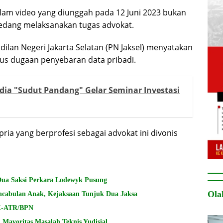
lam video yang diunggah pada 12 Juni 2023 bukan
edang melaksanakan tugas advokat.
dilan Negeri Jakarta Selatan (PN Jaksel) menyatakan
asus dugaan penyebaran data pribadi.
edia "Sudut Pandang" Gelar Seminar Investasi
ria yang berprofesi sebagai advokat ini divonis
Dua Saksi Perkara Lodewyk Pusung
Ola
encabulan Anak, Kejaksaan Tunjuk Dua Jaksa
PK-ATR/BPN
Mayoritas Masalah Teknis Yudisial