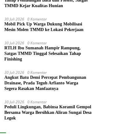
Tahap Pemasangan Bata dan Plester, Satgas
TMMD Kejar Kualitas Hunian
30 Juli 2026
0 Komentar
Mobil Pick Up Warga Dukung Mobilisasi
Mesin Molen TMMD ke Lokasi Pekerjaan
30 Juli 2026
0 Komentar
RTLH Ibu Sumanah Hampir Rampung,
Satgas TMMD Tinggal Selesaikan Tahap
Finishing
30 Juli 2026
0 Komentar
Angkut Batu Demi Percepat Pembangunan
Drainase, Prada Teguh Arfianto Warga
Segera Rasakan Manfaatnya
30 Juli 2026
0 Komentar
Peduli Lingkungan, Babinsa Koramil Gempol
Bersama Warga Bersihkan Aliran Sungai Desa
Legok