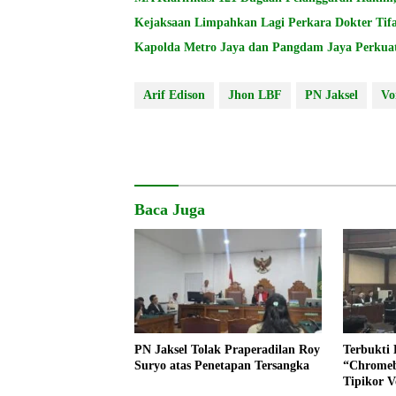
Kejaksaan Limpahkan Lagi Perkara Dokter Tifa,
Kapolda Metro Jaya dan Pangdam Jaya Perkuat
Arif Edison
Jhon LBF
PN Jaksel
Vo
Baca Juga
PN Jaksel Tolak Praperadilan Roy
Terbukti 
Suryo atas Penetapan Tersangka
“Chromeb
Tipikor 