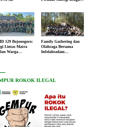
Korps Marinir
 129 Bojonegoro:
Family Gathering dan
rgi Lintas Matra
Olahraga Bersama
dan Warga
Infolahtadam
ngo, Percepat
V/Brawijaya Pererat
angunan Desa
Soliditas dan
Kebersamaan
MPUR ROKOK ILEGAL