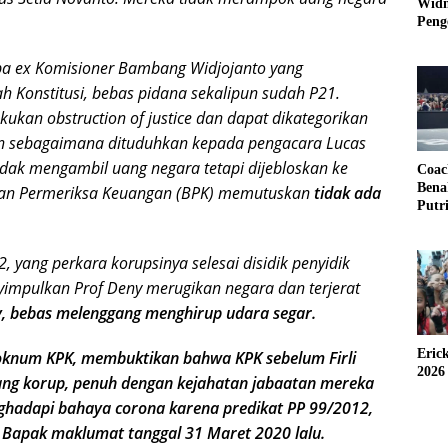
Widm
Peng
3×3
a ex Komisioner Bambang Widjojanto yang
 Konstitusi, bebas pidana sekalipun sudah P21.
kan obstruction of justice dan dapat dikategorikan
n sebagaimana dituduhkan kepada pengacara Lucas
idak mengambil uang negara tetapi dijebloskan ke
Coac
Bena
adan Permeriksa Keuangan (BPK) memutuskan
tidak ada
Putr
 yang perkara korupsinya selesai disidik penyidik
nyimpulkan Prof Deny merugikan negara dan terjerat
 bebas melenggang menghirup udara segar.
Eric
knum KPK, membuktikan bahwa KPK sebelum Firli
2026
yang korup, penuh dengan kejahatan jabaatan mereka
nghadapi bahaya corona karena predikat PP 99/2012,
 Bapak maklumat tanggal 31 Maret 2020 lalu.