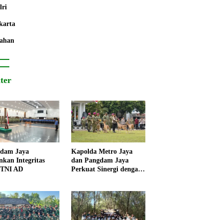
lri
karta
ahan
iter
dam Jaya
Kapolda Metro Jaya
nkan Integritas
dan Pangdam Jaya
 TNI AD
Perkuat Sinergi dengan
Korps Marinir