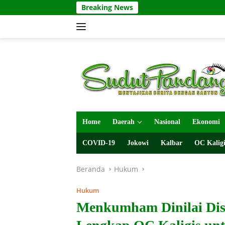
Langsung
Breaking News
ke
konten
Home
Daerah
Nasional
Ekonomi
COVID-19
Jokowi
Kalbar
OC Kaligi
Beranda
Hukum
Hukum
Menkumham Dinilai Disk