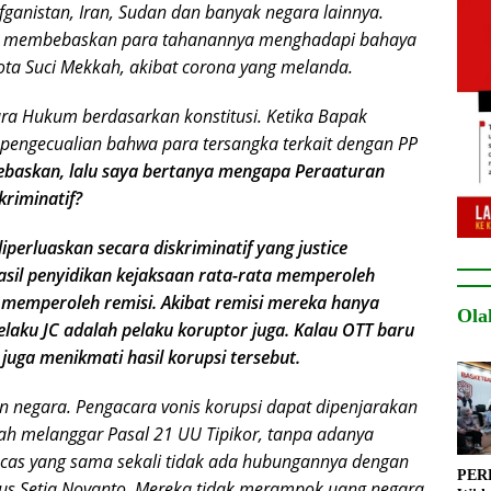
fganistan, Iran, Sudan dan banyak negara lainnya.
lah membebaskan para tahanannya menghadapi bahaya
ta Suci Mekkah, akibat corona yang melanda.
ara Hukum berdasarkan konstitusi.
Ketika Bapak
engecualian bahwa para tersangka terkait dengan PP
bebaskan, lalu saya bertanya mengapa Peraaturan
kriminatif?
erluaskan secara diskriminatif yang justice
hasil penyidikan kejaksaan rata-rata memperoleh
 memperoleh remisi. Akibat remisi mereka hanya
Ola
laku JC adalah pelaku koruptor juga. Kalau OTT baru
juga menikmati hasil korupsi tersebut.
n negara. Pengacara vonis korupsi dapat dipenjarakan
ah melanggar Pasal 21 UU Tipikor, tanpa adanya
ucas yang sama sekali tidak ada hubungannya dengan
PERB
sus Setia Novanto. Mereka tidak merampok uang negara