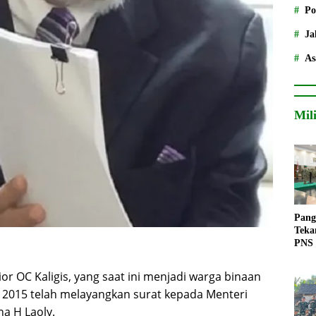
Po
Ja
As
Mil
Pang
Teka
PNS
or OC Kaligis, yang saat ini menjadi warga binaan
i 2015 telah melayangkan surat kepada Menteri
 H Laoly.