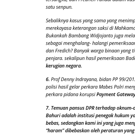
satu senpun.
Sebaliknya kasus yang sama yang menimp
merekayasa keterangan saksi di Mahkamah
Bukankah Bambang Widjojanto juga melaku
sebagai menghalang- halangi pemeriksaa
dan Fredich? Banyak warga binaan yang t
penjara. sekalipun hasil pemeriksaan B
kerugian negara.
6.
Prof Denny Indrayana, bidan PP 99/2012,
polisi hasil gelar perkara Mabes Polri me
perkara pidana korupsi
Payment Gateway,
7. Temuan pansus DPR terhadap oknum-o
Bahuri adalah institusi penegak hukum 
bebas, sedangkan kami ini yang juga me
“haram” dibebaskan oleh peraturan yang