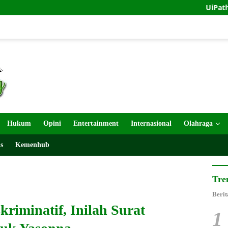
UiPath dan Indosa
Hukum
Opini
Entertainment
Internasional
Olahraga
s
Kemenhub
Tre
Berit
riminatif, Inilah Surat
1