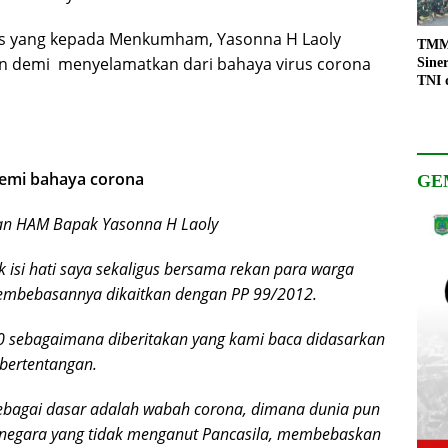
gis yang kepada Menkumham, Yasonna H Laoly
TMMD
kan demi menyelamatkan dari bahaya virus corona
Sine
TNI 
Keso
Pemb
emi bahaya corona
GE
an HAM Bapak Yasonna H Laoly
si hati saya sekaligus bersama rekan para warga
pembebasannya dikaitkan dengan PP 99/2012.
sebagaimana diberitakan yang kami baca didasarkan
 bertentangan.
sebagai dasar adalah wabah corona, dimana dunia pun
egara yang tidak menganut Pancasila, membebaskan