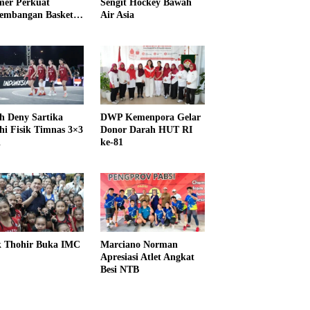
er Perkuat
Sengit Hockey Bawah
embangan Basket
Air Asia
h Deny Sartika
DWP Kemenpora Gelar
hi Fisik Timnas 3×3
Donor Darah HUT RI
i
ke-81
k Thohir Buka IMC
Marciano Norman
Apresiasi Atlet Angkat
Besi NTB