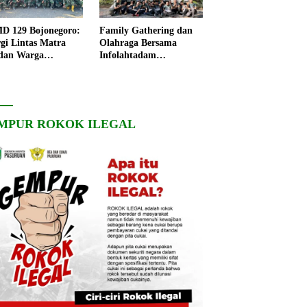
 129 Bojonegoro:
Family Gathering dan
rgi Lintas Matra
Olahraga Bersama
dan Warga
Infolahtadam
ngo, Percepat
V/Brawijaya Pererat
angunan Desa
Soliditas dan
Kebersamaan
MPUR ROKOK ILEGAL