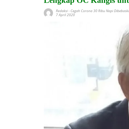
Lengkap OC Kaligis un
Redaksi
-
Cegah Corona 30 Ribu Napi Dibebask
7 April 2020