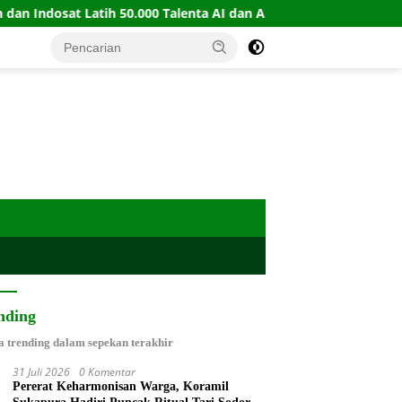
t Latih 50.000 Talenta AI dan Automation
PERBASI Gand
nding
a trending dalam sepekan terakhir
31 Juli 2026
0 Komentar
Pererat Keharmonisan Warga, Koramil