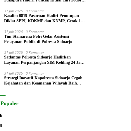
Sukapura Hadiri Puncak Ritual Tari Sodoran
Hari Raya Karo Suku Tengger di Bromo
31 Juli 2026
0 Komentar
Kasdim 0819 Pasuruan Hadiri Penutupan
Diklat SPPI, KDKMP dan KNMP, Cetak 172
Generasi Siap Mengabdi untuk Negeri
31 Juli 2026
0 Komentar
Tim Stamarena Polri Gelar Asistensi
Pelayanan Publik di Polresta Sidoarjo
31 Juli 2026
0 Komentar
Satlantas Polresta Sidoarjo Hadirkan
Layanan Perpanjangan SIM Keliling 24 Jam
Selama 17 Hari Non Stop
31 Juli 2026
0 Komentar
Strategi Inovatif Kapolresta Sidoarjo Cegah
Kejahatan dan Keamanan Wilayah Raih
Radar Surabaya Award
 Populer
li
NI