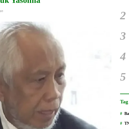
tuk Yasonna
an
2
3
4
5
Tag
Ba
T