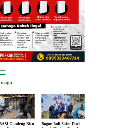
hraga
ASI Gandeng Nico
Bogor Jadi Saksi Duel