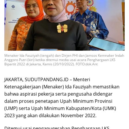
Menaker Ida Fauziyah (tengah) dan Dirjen PHI dan Jamsos Kemnaker Indah
Anggoro Putri (kiri) ketika ditemui media usai acara Penghargaan LKS
Bipartit 2022 di Jakarta, Kamis (20/10/2022). FOTO:dok.Ant
JAKARTA, SUDUTPANDANG.ID – Menteri
Ketenagakerjaan (Menaker) Ida Fauziyah memastikan
bahwa aspirasi pekerja serta pengusaha didengar
dalam proses penetapan Upah Minimum Provinsi
(UMP) serta Upah Minimum Kabupaten/Kota (UMK)
2023 yang akan dilakukan November 2022.
Ditemui usai penganugerahan Penghargaan LKS