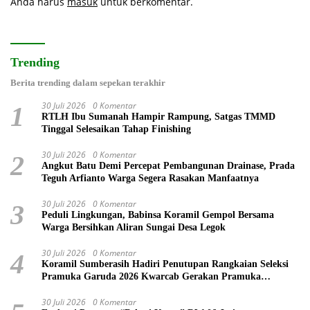
Anda harus
masuk
untuk berkomentar.
Trending
Berita trending dalam sepekan terakhir
30 Juli 2026
0 Komentar
1
RTLH Ibu Sumanah Hampir Rampung, Satgas TMMD
Tinggal Selesaikan Tahap Finishing
30 Juli 2026
0 Komentar
2
Angkut Batu Demi Percepat Pembangunan Drainase, Prada
Teguh Arfianto Warga Segera Rasakan Manfaatnya
30 Juli 2026
0 Komentar
3
Peduli Lingkungan, Babinsa Koramil Gempol Bersama
Warga Bersihkan Aliran Sungai Desa Legok
30 Juli 2026
0 Komentar
4
Koramil Sumberasih Hadiri Penutupan Rangkaian Seleksi
Pramuka Garuda 2026 Kwarcab Gerakan Pramuka
Probolinggo
30 Juli 2026
0 Komentar