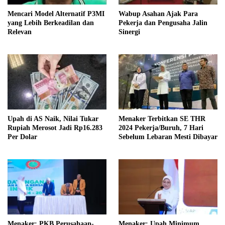
Mencari Model Alternatif P3MI
Wabup Asahan Ajak Para
yang Lebih Berkeadilan dan
Pekerja dan Pengusaha Jalin
Relevan
Sinergi
Upah di AS Naik, Nilai Tukar
Menaker Terbitkan SE THR
Rupiah Merosot Jadi Rp16.283
2024 Pekerja/Buruh, 7 Hari
Per Dolar
Sebelum Lebaran Mesti Dibayar
Menaker: PKB Perusahaan-
Menaker: Upah Minimum