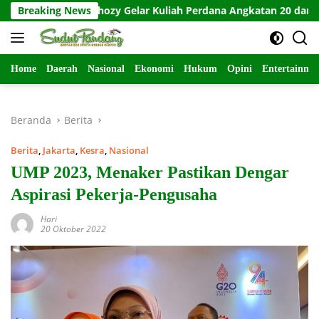
Langsung
in Al Ghozy Gelar Kuliah Perdana Angkatan 20 dan Wisuda KPQ+
Breaking News
ke
konten
Home
Daerah
Nasional
Ekonomi
Hukum
Opini
Entertainme
Beranda
Berita
Berita
,
Jakarta
,
Kesra
,
Nasional
UMP 2023, Menaker Pastikan Dengar
Aspirasi Pekerja-Pengusaha
Hari
20 Oktober 2022