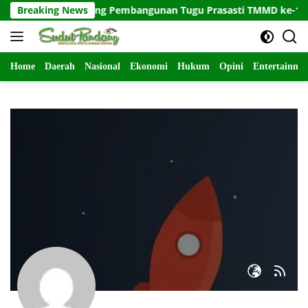
Langsung
yakan Pasir Dukung Pembangunan Tugu Prasasti TMMD ke-129
Breaking News
ke
konten
Home
Daerah
Nasional
Ekonomi
Hukum
Opini
Entertainme