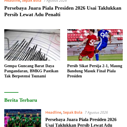
Headline
,
Sepak Bola
7 Agustus 2026
Persebaya Juara Piala Presiden 2026 Usai Taklukkan
Persib Lewat Adu Penalti
Gempa Guncang Barat Daya
Persib Sikat Persija 2-1, Maung
Pangandaran, BMKG Pastikan
Bandung Masuk Final Piala
Tak Berpotensi Tsunami
Presiden
Sudutpandangid
Berita Terbaru
Headline
,
Sepak Bola
7 Agustus 2026
Persebaya Juara Piala Presiden 2026
Usai Taklukkan Persib Lewat Adu