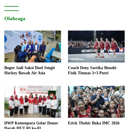
Olahraga
Bogor Jadi Saksi Duel Sengit
Coach Deny Sartika Benahi
Hockey Bawah Air Asia
Fisik Timnas 3×3 Putri
DWP Kemenpora Gelar Donor
Erick Thohir Buka IMC 2026
Darah HUT RI ke-81