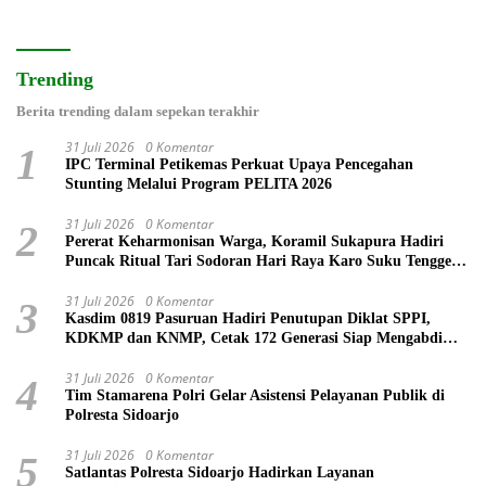
Trending
Berita trending dalam sepekan terakhir
31 Juli 2026
0 Komentar
1
IPC Terminal Petikemas Perkuat Upaya Pencegahan
Stunting Melalui Program PELITA 2026
31 Juli 2026
0 Komentar
2
Pererat Keharmonisan Warga, Koramil Sukapura Hadiri
Puncak Ritual Tari Sodoran Hari Raya Karo Suku Tengger
di Bromo
31 Juli 2026
0 Komentar
3
Kasdim 0819 Pasuruan Hadiri Penutupan Diklat SPPI,
KDKMP dan KNMP, Cetak 172 Generasi Siap Mengabdi
untuk Negeri
31 Juli 2026
0 Komentar
4
Tim Stamarena Polri Gelar Asistensi Pelayanan Publik di
Polresta Sidoarjo
31 Juli 2026
0 Komentar
5
Satlantas Polresta Sidoarjo Hadirkan Layanan