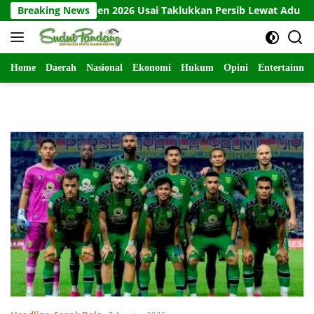
Langsung
la Presiden 2026 Usai Taklukkan Persib Lewat Adu Penalti
Breaking News
ke
konten
Home
Daerah
Nasional
Ekonomi
Hukum
Opini
Entertainme