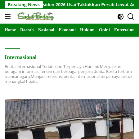
Langsung
ara Piala Presiden 2026 Usai Taklukkan Persib Lewat Adu Penalti
Breaking News
ke
konten
Home
Daerah
Nasional
Ekonomi
Hukum
Opini
Entertainme
Internasional
Berita Internasional Terkini dan Terpercaya Hari Ini. Menyajikan
beragam informasi terkini dari berbagai penjuru dunia. Berita terbaru
mancanegara.Menjadi referensi berita internasional terpercaya untuk
menangkal hoaks.