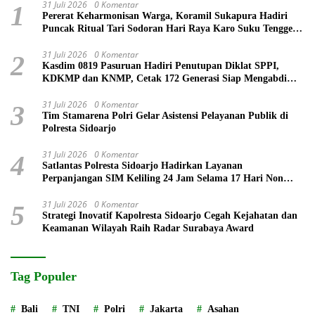
31 Juli 2026
0 Komentar
1
Pererat Keharmonisan Warga, Koramil Sukapura Hadiri
Puncak Ritual Tari Sodoran Hari Raya Karo Suku Tengger
di Bromo
31 Juli 2026
0 Komentar
2
Kasdim 0819 Pasuruan Hadiri Penutupan Diklat SPPI,
KDKMP dan KNMP, Cetak 172 Generasi Siap Mengabdi
untuk Negeri
31 Juli 2026
0 Komentar
3
Tim Stamarena Polri Gelar Asistensi Pelayanan Publik di
Polresta Sidoarjo
31 Juli 2026
0 Komentar
4
Satlantas Polresta Sidoarjo Hadirkan Layanan
Perpanjangan SIM Keliling 24 Jam Selama 17 Hari Non
Stop
31 Juli 2026
0 Komentar
5
Strategi Inovatif Kapolresta Sidoarjo Cegah Kejahatan dan
Keamanan Wilayah Raih Radar Surabaya Award
Tag Populer
Bali
TNI
Polri
Jakarta
Asahan