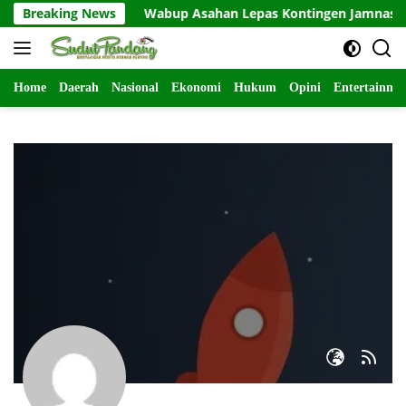
Langsung
Breaking News
Wabup Asahan Lepas Kontingen Jamnas XI
ke
konten
Home
Daerah
Nasional
Ekonomi
Hukum
Opini
Entertainme