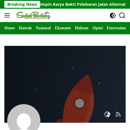
Langsung
 0819/26 Tosari Pimpin Karya Bakti Pelebaran Jalan Alternatif,
Breaking News
ke
konten
Home
Daerah
Nasional
Ekonomi
Hukum
Opini
Entertainme