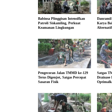
Babinsa Plinggisan Intensifkan
Danramil 
Patroli Siskamling, Perkuat
Karya Bak
Keamanan Lingkungan
Alternati
Kemanung
Pengecoran Jalan TMMD ke-129
Satgas T
Terus Digenjot, Satgas Percepat
Drainase 
Sasaran Fisik
Optimalka