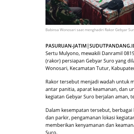
Babinsa Wonosari saat menghadiri Rakor Gebyar Suro
PASURUAN-JATIM|SUDUTPANDANG.I
Sertu Mulyono, mewakili Danramil 0819
(rakor) persiapan Gebyar Suro yang di
Wonosari, Kecamatan Tutur, Kabupaten 
Rakor tersebut menjadi wadah untuk 
antar panitia, aparat keamanan, dan u
kegiatan Gebyar Suro berjalan aman, te
Dalam kesempatan tersebut, berbagai ha
dan parkir, pengamanan lokasi kegiata
memberikan kenyamanan dan keamanan
Suro.