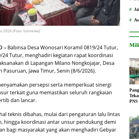
Ja
As
 2026 (Foto: Istimewa)
Mil
D –
Babinsa Desa Wonosari Koramil 0819/24 Tutur,
/24 Tutur, menghadiri kegiatan rapat koordinasi
laksanakan di Lapangan Milano Nongkojajar, Desa
Pasuruan, Jawa Timur, Senin (8/6/2026).
menyamakan persepsi serta memperkuat sinergi
Pang
nsur terkait guna memastikan seluruh rangkaian
Teka
rtib dan lancar.
PNS
l teknis dibahas, mulai dari pengaturan lalu lintas
n, hingga koordinasi antar unsur pendukung demi
 bagi masyarakat yang akan menghadiri Gebyar