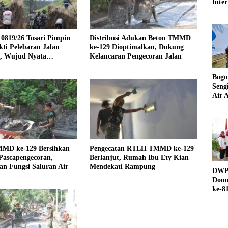
Inter
UND
0819/26 Tosari Pimpin
Distribusi Adukan Beton TMMD
ti Pelebaran Jalan
ke-129 Dioptimalkan, Dukung
f, Wujud Nyata
Kelancaran Pengecoran Jalan
galan TNI dan Rakyat
Bogo
Seng
Air A
MMD ke-129 Bersihkan
Pengecatan RTLH TMMD ke-129
Pascapengecoran,
Berlanjut, Rumah Ibu Ety Kian
n Fungsi Saluran Air
Mendekati Rampung
DWP 
Dono
ke-8