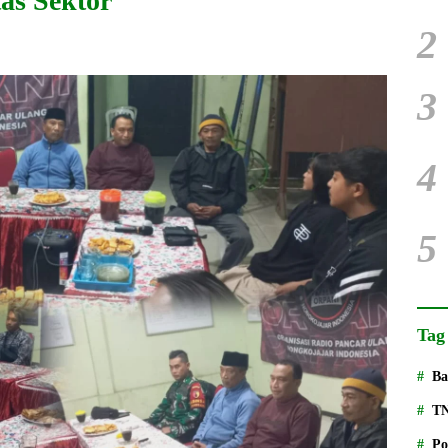
as Sektor
2
3
4
5
Tag
Ba
T
Po