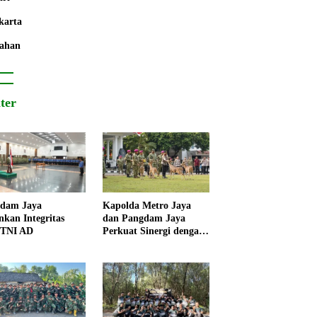
karta
ahan
iter
dam Jaya
Kapolda Metro Jaya
nkan Integritas
dan Pangdam Jaya
 TNI AD
Perkuat Sinergi dengan
Korps Marinir