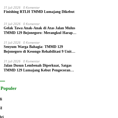
31 Juli 2026
0 Komentar
Finishing RTLH TMMD Lumajang Dikebut
31 Juli 2026
0 Komentar
Gelak Tawa Anak-Anak di Atas Jalan Mulus
TMMD 129 Bojonegoro: Merangkul Harapan
di Pelosok Desa
31 Juli 2026
0 Komentar
Senyum Warga Bahagia: TMMD 129
Bojonegoro di Kesongo Rehabilitasi 9 Unit
RTLH
31 Juli 2026
0 Komentar
Jalan Dusun Lembenah Diperkuat, Satgas
TMMD 129 Lumajang Kebut Pengecoran
Rabat Beton
 Populer
li
NI
lri