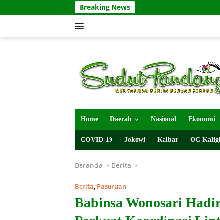
Langsung
Breaking News
ke
konten
Home
Daerah
Nasional
Ekonomi
COVID-19
Jokowi
Kalbar
OC Kaligi
Beranda
Berita
Berita
,
Pasuruan
Babinsa Wonosari Hadir