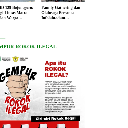
 129 Bojonegoro:
Family Gathering dan
rgi Lintas Matra
Olahraga Bersama
dan Warga
Infolahtadam
ngo, Percepat
V/Brawijaya Pererat
angunan Desa
Soliditas dan
Kebersamaan
MPUR ROKOK ILEGAL