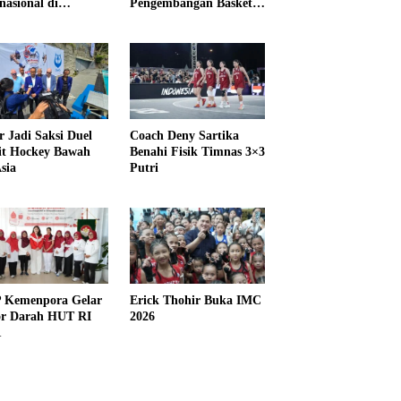
nasional di
Pengembangan Basket
IKMA
3×3
r Jadi Saksi Duel
Coach Deny Sartika
it Hockey Bawah
Benahi Fisik Timnas 3×3
sia
Putri
Kemenpora Gelar
Erick Thohir Buka IMC
r Darah HUT RI
2026
1