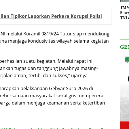
TMMD
Sine
lan Tipikor Laporkan Perkara Korupsi Polisi
TNI 
Keso
Pemb
I melalui Koramil 0819/24 Tutur siap mendukung
una menjaga kondusivitas wilayah selama kegiatan
GE
erhasilan suatu kegiatan. Melalui rapat ini
lankan tugas dan tanggung jawabnya masing-
alan aman, tertib, dan sukses,” ujarnya.
iharapkan pelaksanaan Gebyar Suro 2026 di
 kebersamaan masyarakat sekaligus mempererat
 warga dalam menjaga keamanan serta ketertiban