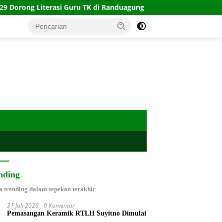
rasi Guru TK di Randuagung
Menyambung Asa di Atas Su
nding
a trending dalam sepekan terakhir
31 Juli 2026
0 Komentar
Pemasangan Keramik RTLH Suyitno Dimulai