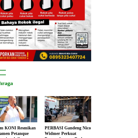
hraga
um KONI Resmikan
PERBASI Gandeng Nico
amen Petanque
Widmer Perkuat