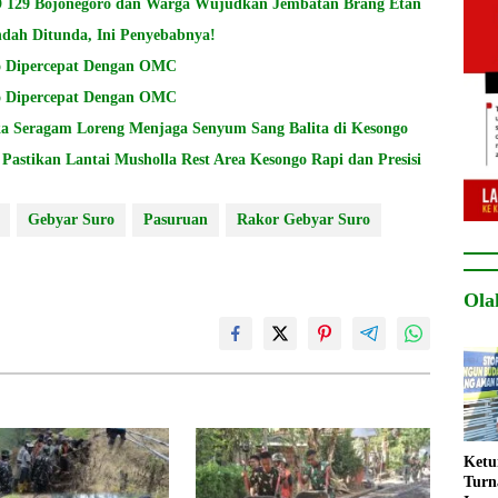
D 129 Bojonegoro dan Warga Wujudkan Jembatan Brang Etan
dah Ditunda, Ini Penyebabnya!
BNPB: Pemadaman Karhutla di Gunung Bromo Dipercepat Dengan OMC
BNPB: Pemadaman Karhutla di Gunung Bromo Dipercepat Dengan OMC
a Seragam Loreng Menjaga Senyum Sang Balita di Kesongo
astikan Lantai Musholla Rest Area Kesongo Rapi dan Presisi
Gebyar Suro
Pasuruan
Rakor Gebyar Suro
Ola
Ket
Turn