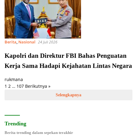
Berita
,
Nasional
24 Juli 2026
Kapolri dan Direktur FBI Bahas Penguatan
Kerja Sama Hadapi Kejahatan Lintas Negara
rukmana
1
2
…
107
Berikutnya »
Paginasi
Selengkapnya
pos
Trending
Berita trending dalam sepekan terakhir