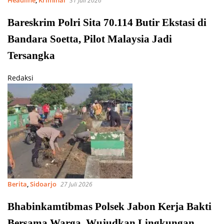
Headline
,
Kriminal
31 Juli 2026
Bareskrim Polri Sita 70.114 Butir Ekstasi di
Bandara Soetta, Pilot Malaysia Jadi
Tersangka
Redaksi
Berita
,
Sidoarjo
27 Juli 2026
Bhabinkamtibmas Polsek Jabon Kerja Bakti
Bersama Warga, Wujudkan Lingkungan