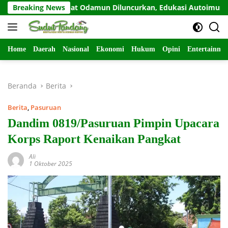
Langsung
Breaking News
Sahabat Odamun Diluncurkan, Edukasi Autoimun Diperk
ke
konten
Home
Daerah
Nasional
Ekonomi
Hukum
Opini
Entertainme
Beranda
Berita
Berita
,
Pasuruan
Dandim 0819/Pasuruan Pimpin Upacara
Korps Raport Kenaikan Pangkat
Ali
1 Oktober 2025