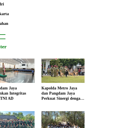
lri
karta
ahan
iter
dam Jaya
Kapolda Metro Jaya
nkan Integritas
dan Pangdam Jaya
 TNI AD
Perkuat Sinergi dengan
Korps Marinir