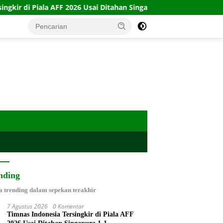
a AFF 2026 Usai Ditahan Singapura 1-1
10 Kartu Legacy 1
nding
a trending dalam sepekan terakhir
7 Agustus 2026
0 Komentar
Timnas Indonesia Tersingkir di Piala AFF