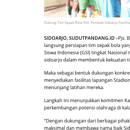
Dukung Tim Sepak Bola GSI, Pemkab Sidoarjo Fasilit
SIDOARJO, SUDUTPANDANG.ID –
Pjs. 
langsung persiapan tim sepak bola yan
Siswa Indonesia (GSI) tingkat Nasiona
sidoarjo dalam membentuk kekuatan ti
Maka sebagai bentuk dukungan konkre
menyediakan fasilitas lapangan Stadio
menunjang latihan mereka.
Langkah ini menunjukkan komitmen K
perkembangan potensi olahraga di kala
“Dengan dukungan dari berbagai pihak,
maksimal dan membawa nama baik Sidoar