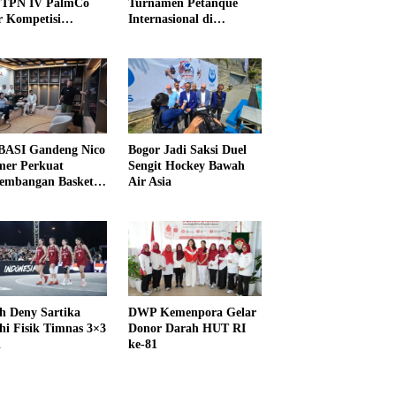
PTPN IV PalmCo
Turnamen Petanque
r Kompetisi
Internasional di
raga
UNDIKMA
ASI Gandeng Nico
Bogor Jadi Saksi Duel
er Perkuat
Sengit Hockey Bawah
embangan Basket
Air Asia
h Deny Sartika
DWP Kemenpora Gelar
hi Fisik Timnas 3×3
Donor Darah HUT RI
i
ke-81