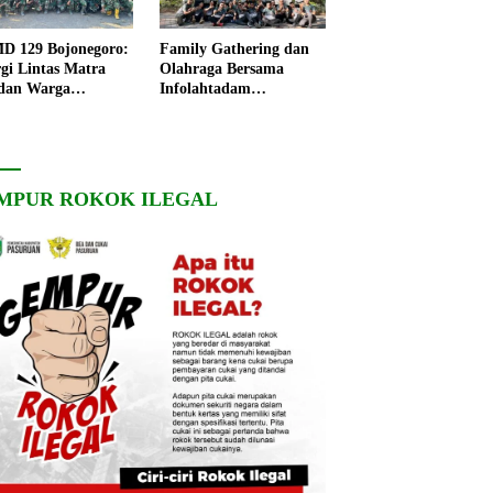
 129 Bojonegoro:
Family Gathering dan
rgi Lintas Matra
Olahraga Bersama
dan Warga
Infolahtadam
ngo, Percepat
V/Brawijaya Pererat
angunan Desa
Soliditas dan
Kebersamaan
MPUR ROKOK ILEGAL