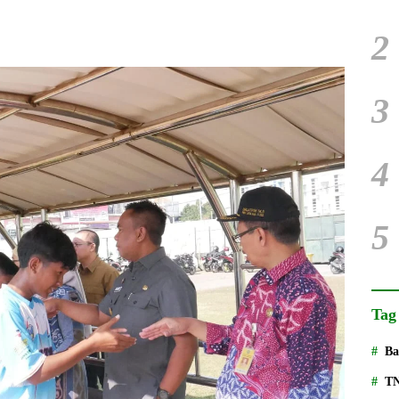
2
3
4
5
Tag
Ba
T