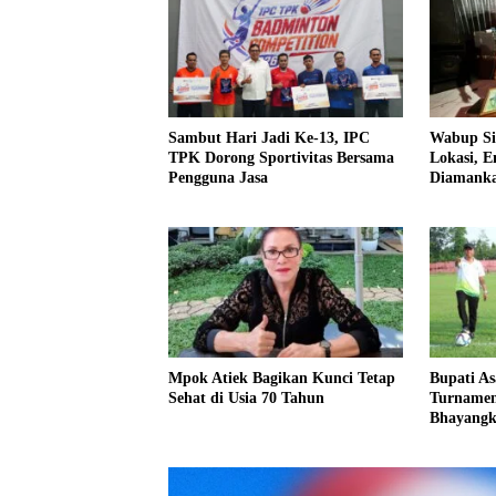
Sambut Hari Jadi Ke-13, IPC
Wabup Si
TPK Dorong Sportivitas Bersama
Lokasi, 
Pengguna Jasa
Diamank
Mpok Atiek Bagikan Kunci Tetap
Bupati A
Sehat di Usia 70 Tahun
Turnamen
Bhayangk