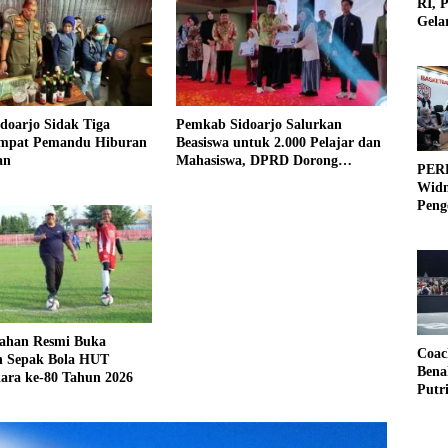
RI, 
Gela
Olah
doarjo Sidak Tiga
Pemkab Sidoarjo Salurkan
Empat Pemandu Hiburan
Beasiswa untuk 2.000 Pelajar dan
an
Mahasiswa, DPRD Dorong
PERB
Penanganan Anak Putus Sekolah
Widm
Peng
3×3
sahan Resmi Buka
Coac
 Sepak Bola HUT
Bena
ara ke-80 Tahun 2026
Putr