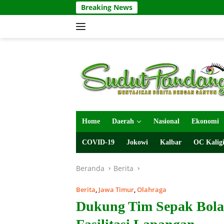
Langsung
Breaking News
ke
konten
Home
Daerah
Nasional
Ekonomi
COVID-19
Jokowi
Kalbar
OC Kaligi
Beranda
Berita
Berita
,
Jawa Timur
,
Olahraga
Dukung Tim Sepak Bola