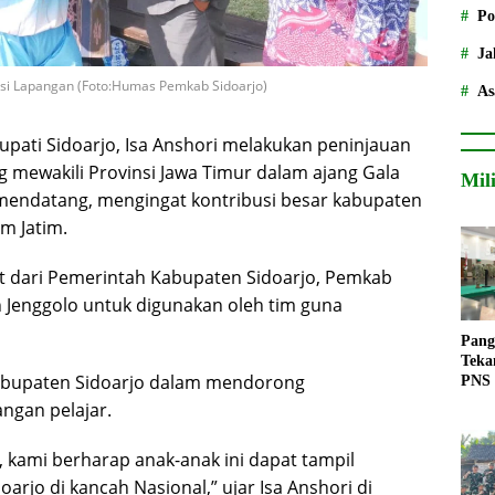
Po
Ja
asi Lapangan (Foto:Humas Pemkab Sidoarjo)
As
Bupati Sidoarjo, Isa Anshori melakukan peninjauan
g mewakili Provinsi Jawa Timur dalam ajang Gala
Mil
l mendatang, mengingat kontribusi besar kabupaten
m Jatim.
t dari Pemerintah Kabupaten Sidoarjo, Pemkab
n Jenggolo untuk digunakan oleh tim guna
Pang
Teka
abupaten Sidoarjo dalam mendorong
PNS
ngan pelajar.
 kami berharap anak-anak ini dapat tampil
jo di kancah Nasional,” ujar Isa Anshori di