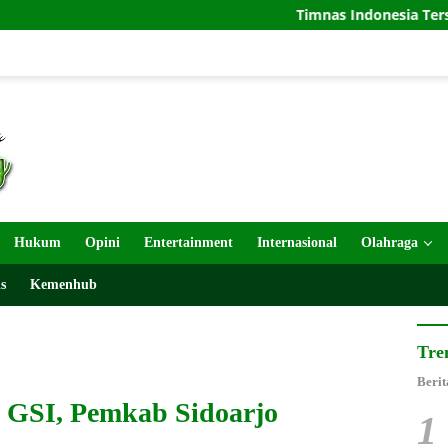
Timnas Indonesia Tersingkir di Pial
Hukum
Opini
Entertainment
Internasional
Olahraga
s
Kemenhub
Tre
Berit
 GSI, Pemkab Sidoarjo
1