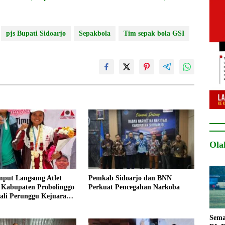
pjs Bupati Sidoarjo
Sepakbola
Tim sepak bola GSI
Ola
put Langsung Atlet
Pemkab Sidoarjo dan BNN
 Kabupaten Probolinggo
Perkuat Pencegahan Narkoba
ali Perunggu Kejuaraan
26
Sema