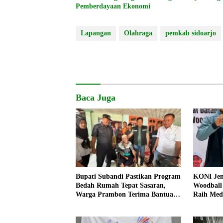
Pemberdayaan Ekonomi
Lapangan
Olahraga
pemkab sidoarjo
Baca Juga
Bupati Subandi Pastikan Program
KONI Jem
Bedah Rumah Tepat Sasaran,
Woodball
Warga Prambon Terima Bantuan
Raih Med
RTLH dan Kursi Roda
Dunia 20