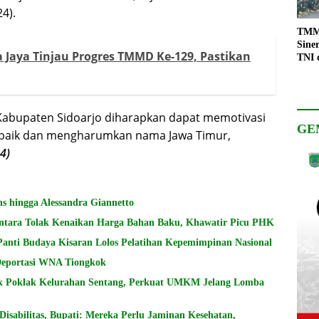
4).
TMMD
Sine
Jaya Tinjau Progres TMMD Ke-129, Pastikan
TNI 
Keso
Pemb
abupaten Sidoarjo diharapkan dapat memotivasi
GE
erbaik dan mengharumkan nama Jawa Timur,
4)
s hingga Alessandra Giannetto
ntara Tolak Kenaikan Harga Bahan Baku, Khawatir Picu PHK
Panti Budaya Kisaran Lolos Pelatihan Kepemimpinan Nasional
 Deportasi WNA Tiongkok
k Poklak Kelurahan Sentang, Perkuat UMKM Jelang Lomba
sabilitas, Bupati: Mereka Perlu Jaminan Kesehatan,