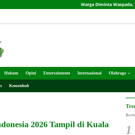
Warga Diminta Waspada, Semburan Lumpur Terja
Hukum
Opini
Entertainment
Internasional
Olahraga
s
Kemenhub
Tre
Berit
ndonesia 2026 Tampil di Kuala
1