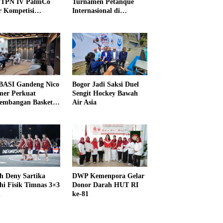
PTPN IV PalmCo
Turnamen Petanque
r Kompetisi
Internasional di
raga
UNDIKMA
ASI Gandeng Nico
Bogor Jadi Saksi Duel
er Perkuat
Sengit Hockey Bawah
embangan Basket
Air Asia
h Deny Sartika
DWP Kemenpora Gelar
hi Fisik Timnas 3×3
Donor Darah HUT RI
i
ke-81