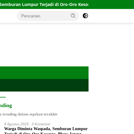
di di Oro-Oro Kesongo, Blora-Jateng
Timnas Indonesia 
nding
a trending dalam sepekan terakhir
8 Agustus 2026
0 Komentar
Warga Diminta Waspada, Semburan Lumpur