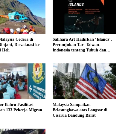
alaysia Cedera di
Salihara Art Hadirkan ‘Islands’,
njani, Dievakuasi ke
Pertunjukan Tari Taiwan-
i Heli
Indonesia tentang Tubuh dan
Identitas
r Bahru Fasilitasi
Malaysia Sampaikan
an 133 Pekerja Migran
Belasungkawa atas Longsor di
Cisarua Bandung Barat