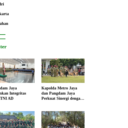
lri
karta
ahan
iter
dam Jaya
Kapolda Metro Jaya
nkan Integritas
dan Pangdam Jaya
 TNI AD
Perkuat Sinergi dengan
Korps Marinir