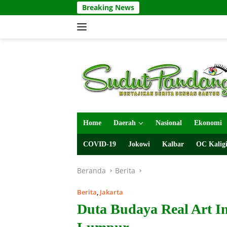
Langsung
Breaking News
ke
konten
Home
Daerah
Nasional
Ekonomi
COVID-19
Jokowi
Kalbar
OC Kaligi
Beranda
Berita
Berita
,
Jakarta
Duta Budaya Real Art I