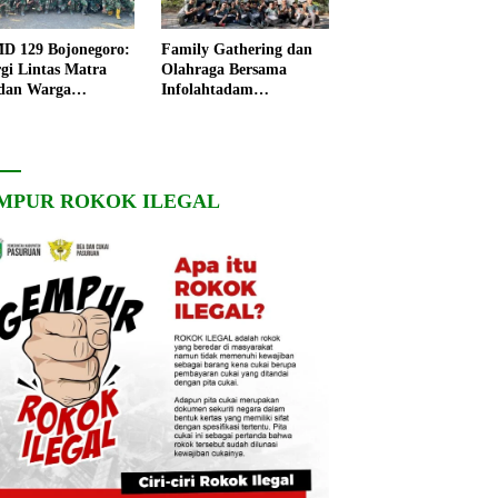
 129 Bojonegoro:
Family Gathering dan
rgi Lintas Matra
Olahraga Bersama
dan Warga
Infolahtadam
ngo, Percepat
V/Brawijaya Pererat
angunan Desa
Soliditas dan
Kebersamaan
MPUR ROKOK ILEGAL