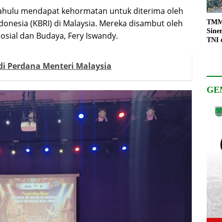
 dahulu mendapat kehormatan untuk diterima oleh
donesia (KBRI) di Malaysia. Mereka disambut oleh
TMMD
Sine
Sosial dan Budaya, Fery Iswandy.
TNI 
Keso
Pemb
adi Perdana Menteri Malaysia
GE