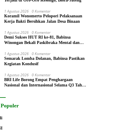
Terjadi di Oro-Oro Kesongo, Blora-Jateng
1 Agustus 2026
0 Komentar
Koramil Wonomerto Pelopori Pelaksanaan
Kerja Bakti Bersihkan Jalan Desa Binaan
1 Agustus 2026
0 Komentar
Demi Sukses HUT RI ke-81, Babinsa
Winongan Bekali Paskibraka Mental dan
Disiplin
1 Agustus 2026
0 Komentar
Semarak Lomba Dolanan, Babinsa Pastikan
Kegiatan Kondusif
1 Agustus 2026
0 Komentar
BRI Life Borong Empat Penghargaan
Nasional dan Internasional Selama Q3 Tahun
2026
 Populer
li
NI