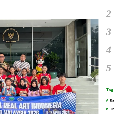
2
3
4
5
Tag
Ba
T