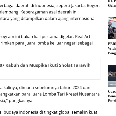
RI, 
berbagai daerah di Indonesia, seperti Jakarta, Bogor,
Gela
Olah
Palembang. Keberagaman asal daerah ini
ra yang ditampilkan dalam ajang internasional
ram ini bukan kali pertama digelar. Real Art
rimkan para juara lomba ke luar negeri sebagai
PERB
Widm
Peng
3×3
07 Kabuh dan Muspika Ikuti Sholat Tarawih
iga kalinya, dimana sebelumnya tahun 2024 dan
Coac
angkatkan para Juara Lomba Tari Kreasi Nusantara
Bena
sia,” pungkasnya.
Putr
si budaya Indonesia di tingkat global semakin kuat