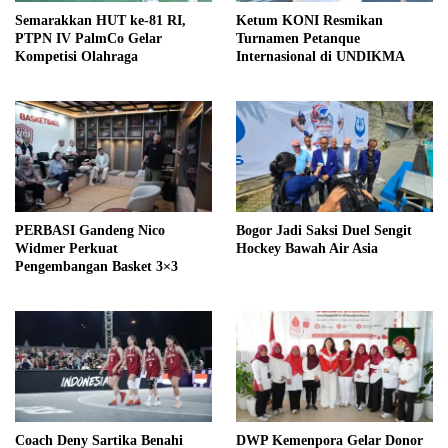
Semarakkan HUT ke-81 RI,
Ketum KONI Resmikan
PTPN IV PalmCo Gelar
Turnamen Petanque
Kompetisi Olahraga
Internasional di UNDIKMA
PERBASI Gandeng Nico
Bogor Jadi Saksi Duel Sengit
Widmer Perkuat
Hockey Bawah Air Asia
Pengembangan Basket 3×3
Coach Deny Sartika Benahi
DWP Kemenpora Gelar Donor