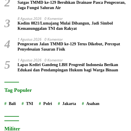
2
Satgas TMMD ke-129 Bersihkan Drainase Pasca Pengecoran,
Jaga Fungsi Saluran Air
8 Agustus 2026
0 Komentar
3
Kodim 0821/Lumajang Mulai Dibangun, Jadi Simbol
Kemanunggalan TNI dan Rakyat
1 Agustus 2026
0 Komentar
4
Pengecoran Jalan TMMD ke-129 Terus Dikebut, Percepat
Penyelesaian Sasaran Fisik
1 Agustus 2026
0 Komentar
5
Lapas Kediri Gandeng LBH Progresif Indonesia Berikan
Edukasi dan Pendampingan Hukum bagi Warga Binaan
Tag Populer
Bali
TNI
Polri
Jakarta
Asahan
Militer