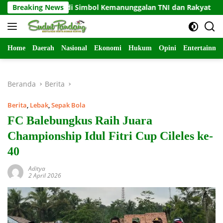
Langsung
 Jadi Simbol Kemanunggalan TNI dan Rakyat
Breaking News
Warga Lem
ke
konten
Home
Daerah
Nasional
Ekonomi
Hukum
Opini
Entertainme
Beranda
Berita
Berita
,
Lebak
,
Sepak Bola
FC Balebungkus Raih Juara
Championship Idul Fitri Cup Cileles ke-
40
Aditya
2 April 2026