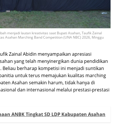
h menjadi lautan kreativitas saat Bupati Asahan, Taufik Zainal
rsitas Asahan Marching Band Competition (UNA NBC) 2026, Minggu
fik Zainal Abidin menyampaikan apresiasi
 Asahan yang telah menyinergikan dunia pendidikan
Beliau berharap kompetisi ini menjadi suntikan
n panitia untuk terus memajukan kualitas marching
paten Asahan semakin harum, tidak hanya di
 nasional dan internasional melalui prestasi-prestasi
anaan ANBK Tingkat SD LDP Kabupaten Asahan