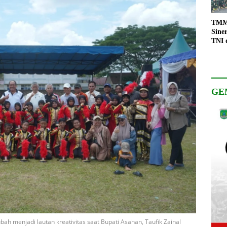
TMMD
Sine
TNI 
Keso
Pemb
GE
h menjadi lautan kreativitas saat Bupati Asahan, Taufik Zainal