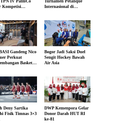
PTPN IV PalmCo
Turnamen Petanque
r Kompetisi
Internasional di
raga
UNDIKMA
ASI Gandeng Nico
Bogor Jadi Saksi Duel
er Perkuat
Sengit Hockey Bawah
embangan Basket
Air Asia
h Deny Sartika
DWP Kemenpora Gelar
hi Fisik Timnas 3×3
Donor Darah HUT RI
i
ke-81