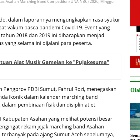
rsitas Asahan Marching Band Competition (UNA NBC) 2026, Minggu
ndo, dalam laporannya mengungkapkan rasa syukur
at vakum pasca pandemi Covid-19. Event yang
 tahun 2018 dan 2019 ini diharapkan menjadi
 yang selama ini dijalani para peserta.
tuan Alat Musik Gamelan ke "Pujakesuma"
an Pengprov PDBI Sumut, Fahrul Rozi, menegaskan
Ola
nda ikonik dalam kalender marching band
alam pembinaan fisik dan disiplin atlet.
I Kabupaten Asahan yang melihat potensi besar
 Mengingat rekam jejak marching band Asahan
i terbanyak pada ajang Sumut-Aceh sebelumnya,
Sema