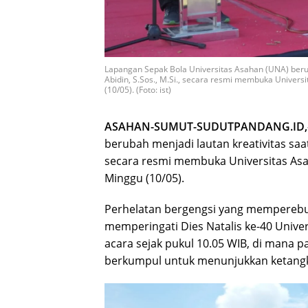
Lapangan Sepak Bola Universitas Asahan (UNA) beruba
Abidin, S.Sos., M.Si., secara resmi membuka Unive
(10/05). (Foto: ist)
​ASAHAN-SUMUT-SUDUTPANDANG.ID,
berubah menjadi lautan kreativitas saat 
secara resmi membuka Universitas As
Minggu (10/05).
Perhelatan bergengsi yang memperebutk
memperingati Dies Natalis ke-40 Unive
acara sejak pukul 10.05 WIB, di mana 
berkumpul untuk menunjukkan ketangk