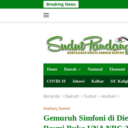
Langsung
Breaking News
ke
konten
Home
Daerah
Nasional
Ekonomi
COVID-19
Jokowi
Kalbar
OC Kaligi
Beranda
Daerah
Sumut
Asahan
Asahan
,
Sumut
Gemuruh Simfoni di Dies