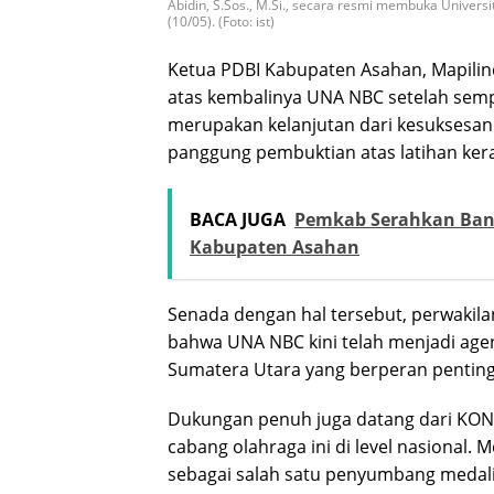
Abidin, S.Sos., M.Si., secara resmi membuka Unive
(10/05). (Foto: ist)
​Ketua PDBI Kabupaten Asahan, Mapili
atas kembalinya UNA NBC setelah semp
merupakan kelanjutan dari kesuksesan
panggung pembuktian atas latihan keras
BACA JUGA
Pemkab Serahkan Ban
Kabupaten Asahan
Senada dengan hal tersebut, perwakil
bahwa UNA NBC kini telah menjadi age
Sumatera Utara yang berperan penting d
​Dukungan penuh juga datang dari KON
cabang olahraga ini di level nasional.
sebagai salah satu penyumbang medal