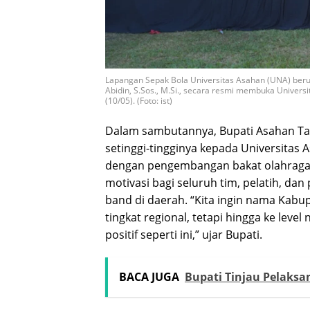
Lapangan Sepak Bola Universitas Asahan (UNA) beruba
Abidin, S.Sos., M.Si., secara resmi membuka Unive
(10/05). (Foto: ist)
​Dalam sambutannya, Bupati Asahan Tau
setinggi-tingginya kepada Universitas
dengan pengembangan bakat olahraga. 
motivasi bagi seluruh tim, pelatih, da
band di daerah. “Kita ingin nama Kabu
tingkat regional, tetapi hingga ke level
positif seperti ini,” ujar Bupati.
BACA JUGA
Bupati Tinjau Pelaks