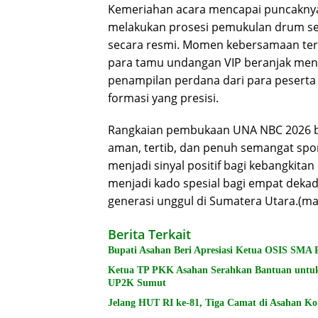
​Kemeriahan acara mencapai puncaknya
melakukan prosesi pemukulan drum sec
secara resmi. Momen kebersamaan ters
para tamu undangan VIP beranjak men
penampilan perdana dari para pesert
formasi yang presisi.
​Rangkaian pembukaan UNA NBC 2026 ber
aman, tertib, dan penuh semangat sport
menjadi sinyal positif bagi kebangkita
menjadi kado spesial bagi empat deka
generasi unggul di Sumatera Utara.(ma
Berita Terkait
Bupati Asahan Beri Apresiasi Ketua OSIS SMA 
Ketua TP PKK Asahan Serahkan Bantuan untu
UP2K Sumut
Jelang HUT RI ke-81, Tiga Camat di Asahan 