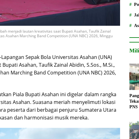
Po
Ja
As
h menjadi lautan kreativitas saat Bupati Asahan, Taufik Zainal
rsitas Asahan Marching Band Competition (UNA NBC) 2026, Minggu
Mil
-Lapangan Sepak Bola Universitas Asahan (UNA)
Bupati Asahan, Taufik Zainal Abidin, S.Sos., M.Si.,
ahan Marching Band Competition (UNA NBC) 2026,
an Piala Bupati Asahan ini digelar dalam rangka
Pang
rsitas Asahan. Suasana meriah menyelimuti lokasi
Teka
PNS
para peserta dari berbagai penjuru Sumatera Utara
asan dan harmonisasi musik mereka.