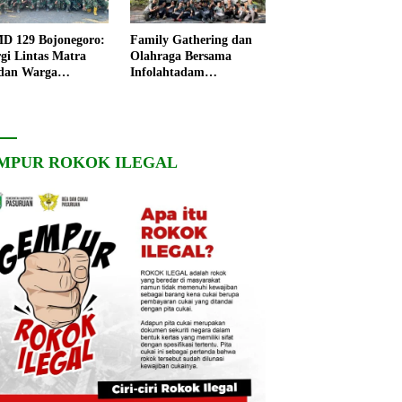
 129 Bojonegoro:
Family Gathering dan
rgi Lintas Matra
Olahraga Bersama
dan Warga
Infolahtadam
ngo, Percepat
V/Brawijaya Pererat
angunan Desa
Soliditas dan
Kebersamaan
MPUR ROKOK ILEGAL