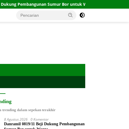
nan Sumur Bor untuk Warga
Kebakaran Melahap Gedung B
nding
a trending dalam sepekan terakhir
8 Agustus 2026
0 Komentar
Danramil 0819/11 Beji Dukung Pembangunan