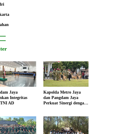
lri
karta
ahan
iter
dam Jaya
Kapolda Metro Jaya
nkan Integritas
dan Pangdam Jaya
 TNI AD
Perkuat Sinergi dengan
Korps Marinir