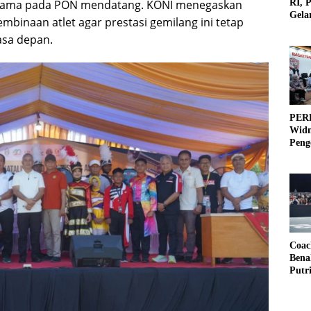
RI, 
 utama pada PON mendatang. KONI menegaskan
Gela
inaan atlet agar prestasi gemilang ini tetap
Olah
asa depan.
PERB
Widm
Peng
3×3
Coac
Bena
Putr