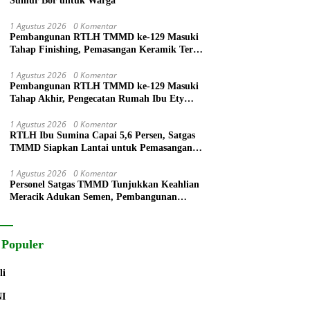
Sumur Bor untuk Warga
1 Agustus 2026
0 Komentar
Pembangunan RTLH TMMD ke-129 Masuki
Tahap Finishing, Pemasangan Keramik Terus
Dikebut
1 Agustus 2026
0 Komentar
Pembangunan RTLH TMMD ke-129 Masuki
Tahap Akhir, Pengecatan Rumah Ibu Ety
Terus Berlanjut
1 Agustus 2026
0 Komentar
RTLH Ibu Sumina Capai 5,6 Persen, Satgas
TMMD Siapkan Lantai untuk Pemasangan
Keramik
1 Agustus 2026
0 Komentar
Personel Satgas TMMD Tunjukkan Keahlian
Meracik Adukan Semen, Pembangunan
RTLH Bapak Suyitno Terus Dipercepat
 Populer
li
NI