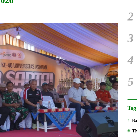
026
2
3
4
5
Tag
Ba
T