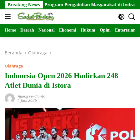
Langsung
ntuk Program Pengabdian Masyarakat di Indramayu
Breaking News
Ha
ke
konten
Home
Daerah
Nasional
Ekonomi
Hukum
Opini
Entertainme
Beranda
Olahraga
Olahraga
Indonesia Open 2026 Hadirkan 248
Atlet Dunia di Istora
Agung Ferdianto
1 Juni 2026