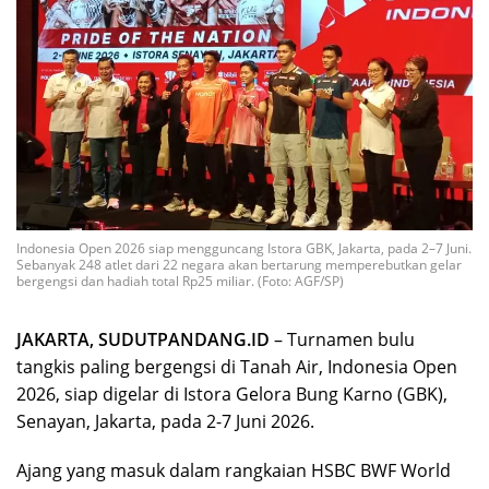
Indonesia Open 2026 siap mengguncang Istora GBK, Jakarta, pada 2–7 Juni.
Sebanyak 248 atlet dari 22 negara akan bertarung memperebutkan gelar
bergengsi dan hadiah total Rp25 miliar. (Foto: AGF/SP)
JAKARTA, SUDUTPANDANG.ID
– Turnamen bulu
tangkis paling bergengsi di Tanah Air, Indonesia Open
2026, siap digelar di Istora Gelora Bung Karno (GBK),
Senayan, Jakarta, pada 2-7 Juni 2026.
Ajang yang masuk dalam rangkaian HSBC BWF World