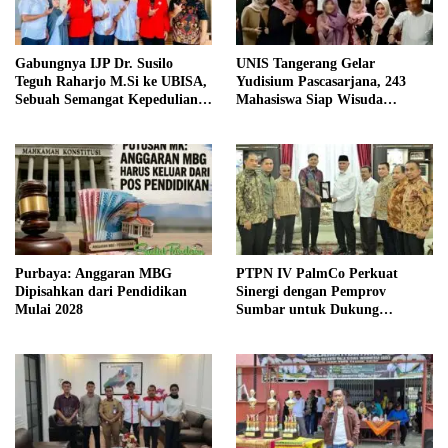
Gabungnya IJP Dr. Susilo
UNIS Tangerang Gelar
Teguh Raharjo M.Si ke UBISA,
Yudisium Pascasarjana, 243
Sebuah Semangat Kepedulian
Mahasiswa Siap Wisuda
Pada Pendidikan
Oktober 2026
Purbaya: Anggaran MBG
PTPN IV PalmCo Perkuat
Dipisahkan dari Pendidikan
Sinergi dengan Pemprov
Mulai 2028
Sumbar untuk Dukung
Operasional dan Pembangunan
Daerah