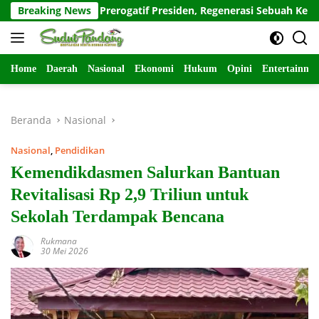
Langsung
lri: Hak Prerogatif Presiden, Regenerasi Sebuah Keniscayaan
Breaking News
ke
konten
Home
Daerah
Nasional
Ekonomi
Hukum
Opini
Entertainme
Beranda
Nasional
Nasional
,
Pendidikan
Kemendikdasmen Salurkan Bantuan
Revitalisasi Rp 2,9 Triliun untuk
Sekolah Terdampak Bencana
Rukmana
30 Mei 2026