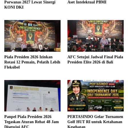
Porwanas 2027 Lewat Sinergi
Aset Intelektual PBMI
KONI DKI
Piala Presiden 2026 Izinkan
AFC Setujui Jadwal Final Piala
Rotasi 12 Pemain, Pelatih Lebih
Presiden Elite 2026 di Bali
Fleksibel
Panpel Piala Presiden 2026
PERTASINDO Gelar Turnamen
Tegaskan Aturan Rehat 48 Jam
Golf HUT RI untuk Ketahanan
Disetujui AFC
Kesehatan