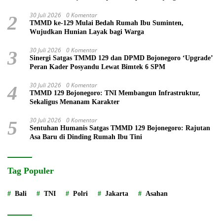
30 Juli 2026
0 Komentar
2
TMMD ke-129 Mulai Bedah Rumah Ibu Suminten,
Wujudkan Hunian Layak bagi Warga
30 Juli 2026
0 Komentar
3
Sinergi Satgas TMMD 129 dan DPMD Bojonegoro ‘Upgrade’
Peran Kader Posyandu Lewat Bimtek 6 SPM
30 Juli 2026
0 Komentar
4
TMMD 129 Bojonegoro: TNI Membangun Infrastruktur,
Sekaligus Menanam Karakter
30 Juli 2026
0 Komentar
5
Sentuhan Humanis Satgas TMMD 129 Bojonegoro: Rajutan
Asa Baru di Dinding Rumah Ibu Tini
Tag Populer
Bali
TNI
Polri
Jakarta
Asahan