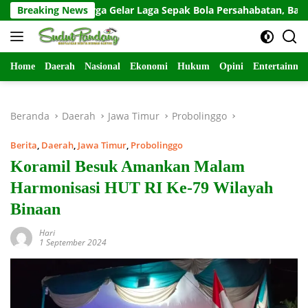
Langsung
 dan Warga Gelar Laga Sepak Bola Persahabatan, Bangun Keak
Breaking News
ke
konten
Home
Daerah
Nasional
Ekonomi
Hukum
Opini
Entertainme
Beranda
Daerah
Jawa Timur
Probolinggo
Berita
,
Daerah
,
Jawa Timur
,
Probolinggo
Koramil Besuk Amankan Malam
Harmonisasi HUT RI Ke-79 Wilayah
Binaan
Hari
1 September 2024