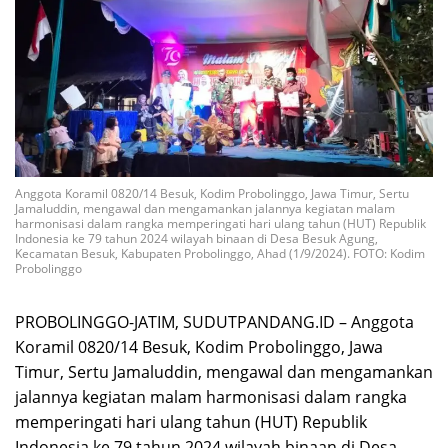
Anggota Koramil 0820/14 Besuk, Kodim Probolinggo, Jawa Timur, Sertu
Jamaluddin, mengawal dan mengamankan jalannya kegiatan malam
harmonisasi dalam rangka memperingati hari ulang tahun (HUT) Republik
Indonesia ke 79 tahun 2024 wilayah binaan di Desa Besuk Agung,
Kecamatan Besuk, Kabupaten Probolinggo, Ahad (1/9/2024). FOTO: Kodim
Probolinggo
PROBOLINGGO-JATIM, SUDUTPANDANG.ID – Anggota
Koramil 0820/14 Besuk, Kodim Probolinggo, Jawa
Timur, Sertu Jamaluddin, mengawal dan mengamankan
jalannya kegiatan malam harmonisasi dalam rangka
memperingati hari ulang tahun (HUT) Republik
Indonesia ke 79 tahun 2024 wilayah binaan di Desa