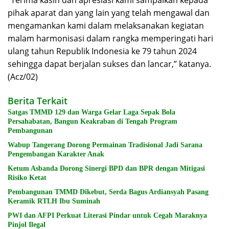
“Terima kasih dan apresiasi kami sampaikan kepada
pihak aparat dan yang lain yang telah mengawal dan
mengamankan kami dalam melaksanakan kegiatan
malam harmonisasi dalam rangka memperingati hari
ulang tahun Republik Indonesia ke 79 tahun 2024
sehingga dapat berjalan sukses dan lancar,” katanya.
(Acz/02)
Berita Terkait
Satgas TMMD 129 dan Warga Gelar Laga Sepak Bola
Persahabatan, Bangun Keakraban di Tengah Program
Pembangunan
Wabup Tangerang Dorong Permainan Tradisional Jadi Sarana
Pengembangan Karakter Anak
Ketum Asbanda Dorong Sinergi BPD dan BPR dengan Mitigasi
Risiko Ketat
Pembangunan TMMD Dikebut, Serda Bagus Ardiansyah Pasang
Keramik RTLH Ibu Suminah
PWI dan AFPI Perkuat Literasi Pindar untuk Cegah Maraknya
Pinjol Ilegal