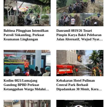
Babinsa Plinggisan Intensifkan
Danramil 0819/26 Tosari
Patroli Siskamling, Perkuat
Pimpin Karya Bakti Pelebaran
Keamanan Lingkungan
Jalan Alternatif, Wujud Nyata
Kemanunggalan TNI dan
Rakyat
Kodim 0821/Lumajang
Kebakaran Hotel Pullman
Gandeng BPBD Perkuat
Central Park Berhasil
Ketangguhan Warga Melalui
Dipadamkan 30 Menit, Koramil
Sosialisasi Keluarga Tangguh
03/GP Turunkan 2 Water Tank
Bencana