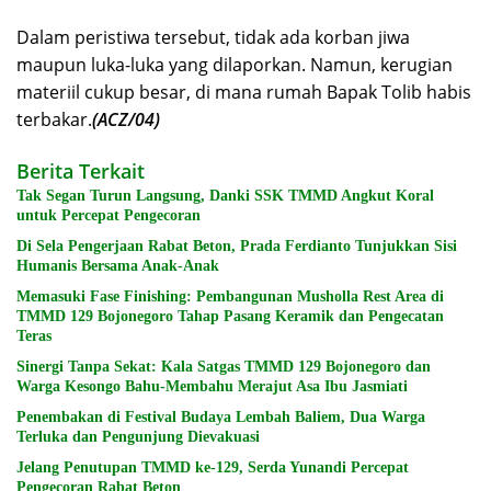
Dalam peristiwa tersebut, tidak ada korban jiwa
maupun luka-luka yang dilaporkan. Namun, kerugian
materiil cukup besar, di mana rumah Bapak Tolib habis
terbakar.
(ACZ/04)
Berita Terkait
Tak Segan Turun Langsung, Danki SSK TMMD Angkut Koral
untuk Percepat Pengecoran
Di Sela Pengerjaan Rabat Beton, Prada Ferdianto Tunjukkan Sisi
Humanis Bersama Anak-Anak
Memasuki Fase Finishing: Pembangunan Musholla Rest Area di
TMMD 129 Bojonegoro Tahap Pasang Keramik dan Pengecatan
Teras
Sinergi Tanpa Sekat: Kala Satgas TMMD 129 Bojonegoro dan
Warga Kesongo Bahu-Membahu Merajut Asa Ibu Jasmiati
Penembakan di Festival Budaya Lembah Baliem, Dua Warga
Terluka dan Pengunjung Dievakuasi
Jelang Penutupan TMMD ke-129, Serda Yunandi Percepat
Pengecoran Rabat Beton