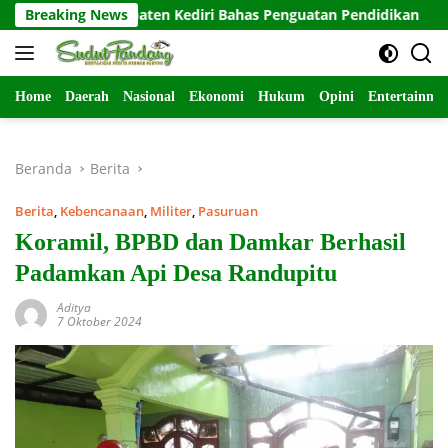
Langsung
 Kabupaten Kediri Bahas Penguatan Pendidikan
Breaking News
Tak Seg
ke
konten
Home
Daerah
Nasional
Ekonomi
Hukum
Opini
Entertainme
Beranda
Berita
Berita
,
Kebencanaan
,
Militer
,
Pasuruan
Koramil, BPBD dan Damkar Berhasil
Padamkan Api Desa Randupitu
Aditya
7 Oktober 2024