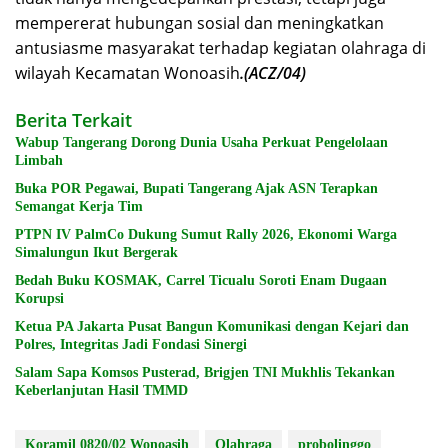
mempererat hubungan sosial dan meningkatkan
antusiasme masyarakat terhadap kegiatan olahraga di
wilayah Kecamatan Wonoasih
.(ACZ/04)
Berita Terkait
Wabup Tangerang Dorong Dunia Usaha Perkuat Pengelolaan
Limbah
Buka POR Pegawai, Bupati Tangerang Ajak ASN Terapkan
Semangat Kerja Tim
PTPN IV PalmCo Dukung Sumut Rally 2026, Ekonomi Warga
Simalungun Ikut Bergerak
Bedah Buku KOSMAK, Carrel Ticualu Soroti Enam Dugaan
Korupsi
Ketua PA Jakarta Pusat Bangun Komunikasi dengan Kejari dan
Polres, Integritas Jadi Fondasi Sinergi
Salam Sapa Komsos Pusterad, Brigjen TNI Mukhlis Tekankan
Keberlanjutan Hasil TMMD
Koramil 0820/02 Wonoasih
Olahraga
probolinggo