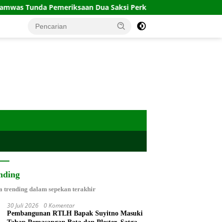
meriksaan Dua Saksi Perkara Lodewyk Pusung
Cuaca Jaka
nding
a trending dalam sepekan terakhir
30 Juli 2026
0 Komentar
Pembangunan RTLH Bapak Suyitno Masuki