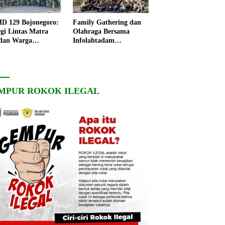
 129 Bojonegoro:
Family Gathering dan
rgi Lintas Matra
Olahraga Bersama
dan Warga
Infolahtadam
ngo, Percepat
V/Brawijaya Pererat
angunan Desa
Soliditas dan
Kebersamaan
MPUR ROKOK ILEGAL