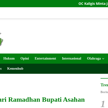
OC Kaligis Minta Jamwas Tunda Pe
Hukum
Opini
Entertainment
Internasional
Olahraga
s
Kemenhub
Tre
Berit
fari Ramadhan Bupati Asahan
1