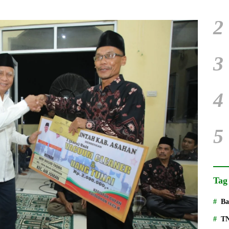
2
3
4
5
Tag
Ba
T