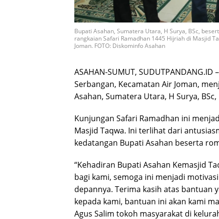
Bupati Asahan, Sumatera Utara, H Surya, BSc, bes
rangkaian Safari Ramadhan 1445 Hijriah di Masjid T
Joman. FOTO: Diskominfo Asahan
ASAHAN-SUMUT, SUDUTPANDANG.ID – Ma
Serbangan, Kecamatan Air Joman, menja
Asahan, Sumatera Utara, H Surya, BSc,
Kunjungan Safari Ramadhan ini menjad
Masjid Taqwa. Ini terlihat dari antu
kedatangan Bupati Asahan beserta ro
“Kehadiran Bupati Asahan Kemasjid T
bagi kami, semoga ini menjadi motivasi 
depannya. Terima kasih atas bantuan 
kepada kami, bantuan ini akan kami ma
Agus Salim tokoh masyarakat di kelura