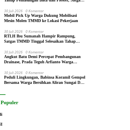
Tahap Pemasangan Bata dan Plester, Satgas
TMMD Kejar Kualitas Hunian
30 Juli 2026
0 Komentar
Mobil Pick Up Warga Dukung Mobilisasi
Mesin Molen TMMD ke Lokasi Pekerjaan
30 Juli 2026
0 Komentar
RTLH Ibu Sumanah Hampir Rampung,
Satgas TMMD Tinggal Selesaikan Tahap
Finishing
30 Juli 2026
0 Komentar
Angkut Batu Demi Percepat Pembangunan
Drainase, Prada Teguh Arfianto Warga
Segera Rasakan Manfaatnya
30 Juli 2026
0 Komentar
Peduli Lingkungan, Babinsa Koramil Gempol
Bersama Warga Bersihkan Aliran Sungai Desa
Legok
 Populer
li
NI