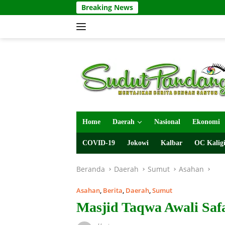
Langsung
Breaking News
ke
konten
Home
Daerah
Nasional
Ekonomi
COVID-19
Jokowi
Kalbar
OC Kaligi
Beranda
Daerah
Sumut
Asahan
Asahan
,
Berita
,
Daerah
,
Sumut
Masjid Taqwa Awali Sa