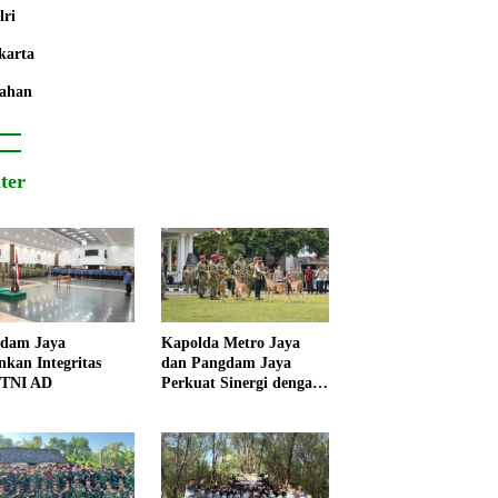
lri
karta
ahan
iter
dam Jaya
Kapolda Metro Jaya
nkan Integritas
dan Pangdam Jaya
 TNI AD
Perkuat Sinergi dengan
Korps Marinir