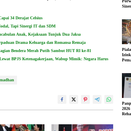
Porw
Sine
Capai 34 Derajat Celsius
al, Tapi Sinergi IT dan SDM
encabulan Anak, Kejaksaan Tunjuk Dua Jaksa
Perpaduan Drama Keluarga dan Romansa Remaja
Pial
agian Bendera Merah Putih Sambut HUT RI ke-81
Izin
 Lewat BPJS Ketenagakerjaan, Wabup Mimik: Negara Harus
Pema
Fleks
amadhan
Panp
2026
Reha
AFC