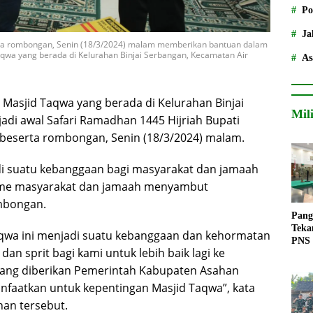
Po
Ja
erta rombongan, Senin (18/3/2024) malam memberikan bantuan dalam
aqwa yang berada di Kelurahan Binjai Serbangan, Kecamatan Air
As
sjid Taqwa yang berada di Kelurahan Binjai
Mil
di awal Safari Ramadhan 1445 Hijriah Bupati
 beserta rombongan, Senin (18/3/2024) malam.
i suatu kebanggaan bagi masyarakat dan jamaah
siasme masyarakat dan jamaah menyambut
mbongan.
Pang
Teka
aqwa ini menjadi suatu kebanggaan dan kehormatan
PNS
dan sprit bagi kami untuk lebih baik lagi ke
yang diberikan Pemerintah Kabupaten Asahan
nfaatkan untuk kepentingan Masjid Taqwa”, kata
han tersebut.