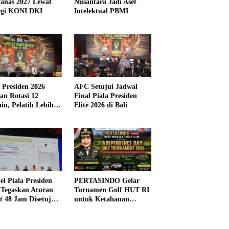
anas 2027 Lewat
Nusantara Jadi Aset
rgi KONI DKI
Intelektual PBMI
a Presiden 2026
AFC Setujui Jadwal
kan Rotasi 12
Final Piala Presiden
in, Pelatih Lebih
Elite 2026 di Bali
ibel
el Piala Presiden
PERTASINDO Gelar
 Tegaskan Aturan
Turnamen Golf HUT RI
t 48 Jam Disetujui
untuk Ketahanan
Kesehatan