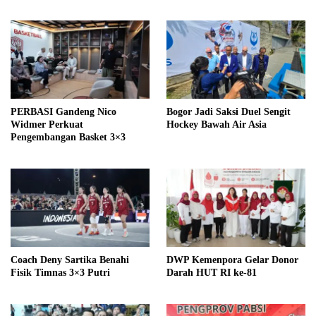
PERBASI Gandeng Nico
Bogor Jadi Saksi Duel Sengit
Widmer Perkuat
Hockey Bawah Air Asia
Pengembangan Basket 3×3
Coach Deny Sartika Benahi
DWP Kemenpora Gelar Donor
Fisik Timnas 3×3 Putri
Darah HUT RI ke-81