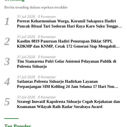
Berita trending dalam sepekan terakhir
31 Juli 2026
0 Komentar
1
Pererat Keharmonisan Warga, Koramil Sukapura Hadiri
Puncak Ritual Tari Sodoran Hari Raya Karo Suku Tengger
di Bromo
31 Juli 2026
0 Komentar
2
Kasdim 0819 Pasuruan Hadiri Penutupan Diklat SPPI,
KDKMP dan KNMP, Cetak 172 Generasi Siap Mengabdi
untuk Negeri
31 Juli 2026
0 Komentar
3
Tim Stamarena Polri Gelar Asistensi Pelayanan Publik di
Polresta Sidoarjo
31 Juli 2026
0 Komentar
4
Satlantas Polresta Sidoarjo Hadirkan Layanan
Perpanjangan SIM Keliling 24 Jam Selama 17 Hari Non
Stop
31 Juli 2026
0 Komentar
5
Strategi Inovatif Kapolresta Sidoarjo Cegah Kejahatan dan
Keamanan Wilayah Raih Radar Surabaya Award
Tag Populer