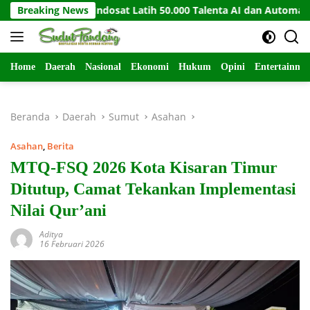
Langsung
Path dan Indosat Latih 50.000 Talenta AI dan Automation
Breaking News
ke
konten
Home
Daerah
Nasional
Ekonomi
Hukum
Opini
Entertainme
Beranda
Daerah
Sumut
Asahan
Asahan
,
Berita
MTQ-FSQ 2026 Kota Kisaran Timur
Ditutup, Camat Tekankan Implementasi
Nilai Qur’ani
Aditya
16 Februari 2026