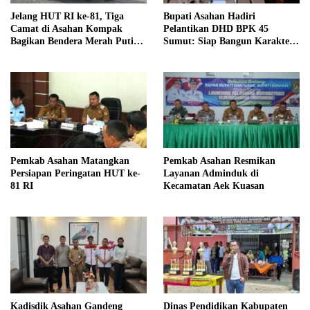
Jelang HUT RI ke-81, Tiga
Bupati Asahan Hadiri
Camat di Asahan Kompak
Pelantikan DHD BPK 45
Bagikan Bendera Merah Putih
Sumut: Siap Bangun Karakter
kepada Warga
Generasi Muda Berjiwa
Kejuangan
Pemkab Asahan Matangkan
Pemkab Asahan Resmikan
Persiapan Peringatan HUT ke-
Layanan Adminduk di
81 RI
Kecamatan Aek Kuasan
Kadisdik Asahan Gandeng
Dinas Pendidikan Kabupaten