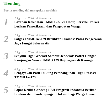
Trending
Berita trending dalam sepekan terakhir
1 Agustus 2026
0 Komentar
1
Layanan Kesehatan TMMD ke-129 Hadir, Personel Polkes
Berikan Pemeriksaan dan Pengobatan Warga
1 Agustus 2026
0 Komentar
2
Satgas TMMD ke-129 Bersihkan Drainase Pasca Pengecoran,
Jaga Fungsi Saluran Air
1 Agustus 2026
0 Komentar
3
Senyum Tiga Generasi Sambut Jenderal: Potret Hangat
Kunjungan Wasev TMMD 129 Bojonegoro di Kesongo
8 Agustus 2026
0 Komentar
4
Pengayakan Pasir Dukung Pembangunan Tugu Prasasti
TMMD ke-129
1 Agustus 2026
0 Komentar
5
Lapas Kediri Gandeng LBH Progresif Indonesia Berikan
Edukasi dan Pendampingan Hukum bagi Warga Binaan