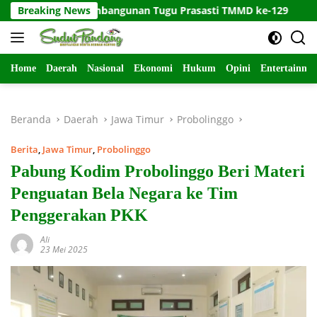
Langsung
ukung Pembangunan Tugu Prasasti TMMD ke-129
Breaking News
Kodim 
ke
konten
Home
Daerah
Nasional
Ekonomi
Hukum
Opini
Entertainme
Beranda
Daerah
Jawa Timur
Probolinggo
Berita
,
Jawa Timur
,
Probolinggo
Pabung Kodim Probolinggo Beri Materi
Penguatan Bela Negara ke Tim
Penggerakan PKK
Ali
23 Mei 2025