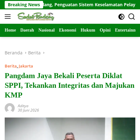
Langsung
s Berulang, Penguatan Sistem Keselamatan Pelayaran Jadi Sorot
Breaking News
ke
konten
Home
Daerah
Nasional
Ekonomi
Hukum
Opini
Entertainme
Beranda
Berita
Berita
,
Jakarta
Pangdam Jaya Bekali Peserta Diklat
SPPI, Tekankan Integritas dan Majukan
KMP
Aditya
30 Juni 2026