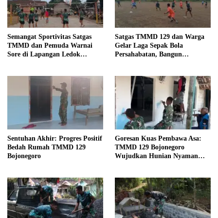
Semangat Sportivitas Satgas
Satgas TMMD 129 dan Warga
TMMD dan Pemuda Warnai
Gelar Laga Sepak Bola
Sore di Lapangan Ledok
Persahabatan, Bangun
Tempuro
Keakraban di Tengah Program
Pembangunan
Sentuhan Akhir: Progres Positif
Goresan Kuas Pembawa Asa:
Bedah Rumah TMMD 129
TMMD 129 Bojonegoro
Bojonegoro
Wujudkan Hunian Nyaman
Mbah Samijan