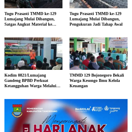
Tugu Prasasti TMMD ke-129
Tugu Prasasti TMMD ke-129
Lumajang Mulai Dibangun,
Lumajang Mulai Dibangun,
Satgas Angkut Material ke
Pengukuran Jadi Tahap Awal
Lokasi
Kodim 0821/Lumajang
TMMD 129 Bojonegoro Bekali
Gandeng BPBD Perkuat
Warga Kesongo Ilmu Kelola
Ketangguhan Warga Melalui
Keuangan
Sosialisasi Keluarga Tangguh
Bencana