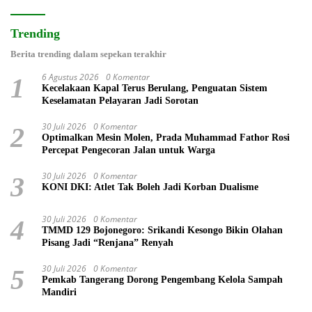
Trending
Berita trending dalam sepekan terakhir
6 Agustus 2026
0 Komentar
1
Kecelakaan Kapal Terus Berulang, Penguatan Sistem
Keselamatan Pelayaran Jadi Sorotan
30 Juli 2026
0 Komentar
2
Optimalkan Mesin Molen, Prada Muhammad Fathor Rosi
Percepat Pengecoran Jalan untuk Warga
30 Juli 2026
0 Komentar
3
KONI DKI: Atlet Tak Boleh Jadi Korban Dualisme
30 Juli 2026
0 Komentar
4
TMMD 129 Bojonegoro: Srikandi Kesongo Bikin Olahan
Pisang Jadi “Renjana” Renyah
30 Juli 2026
0 Komentar
5
Pemkab Tangerang Dorong Pengembang Kelola Sampah
Mandiri