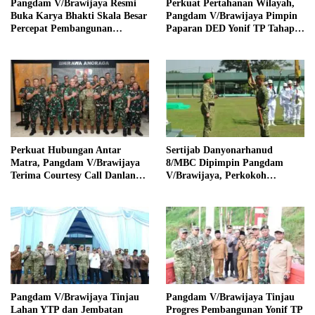
Pangdam V/Brawijaya Resmi
Perkuat Pertahanan Wilayah,
Buka Karya Bhakti Skala Besar
Pangdam V/Brawijaya Pimpin
Percepat Pembangunan
Paparan DED Yonif TP Tahap
Wilayah Madura Bersama
IV
Pemerintah
Perkuat Hubungan Antar
Sertijab Danyonarhanud
Matra, Pangdam V/Brawijaya
8/MBC Dipimpin Pangdam
Terima Courtesy Call Danlanud
V/Brawijaya, Perkokoh
Abdulrachman Saleh
Soliditas dan Kesiapan
Operasional Satuan
Pangdam V/Brawijaya Tinjau
Pangdam V/Brawijaya Tinjau
Lahan YTP dan Jembatan
Progres Pembangunan Yonif TP