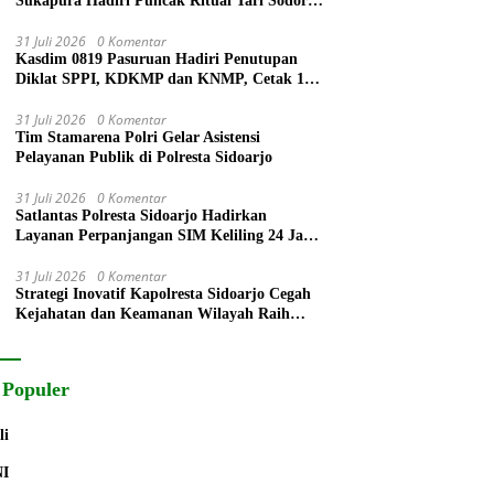
Sukapura Hadiri Puncak Ritual Tari Sodoran
Hari Raya Karo Suku Tengger di Bromo
31 Juli 2026
0 Komentar
Kasdim 0819 Pasuruan Hadiri Penutupan
Diklat SPPI, KDKMP dan KNMP, Cetak 172
Generasi Siap Mengabdi untuk Negeri
31 Juli 2026
0 Komentar
Tim Stamarena Polri Gelar Asistensi
Pelayanan Publik di Polresta Sidoarjo
31 Juli 2026
0 Komentar
Satlantas Polresta Sidoarjo Hadirkan
Layanan Perpanjangan SIM Keliling 24 Jam
Selama 17 Hari Non Stop
31 Juli 2026
0 Komentar
Strategi Inovatif Kapolresta Sidoarjo Cegah
Kejahatan dan Keamanan Wilayah Raih
Radar Surabaya Award
 Populer
li
NI