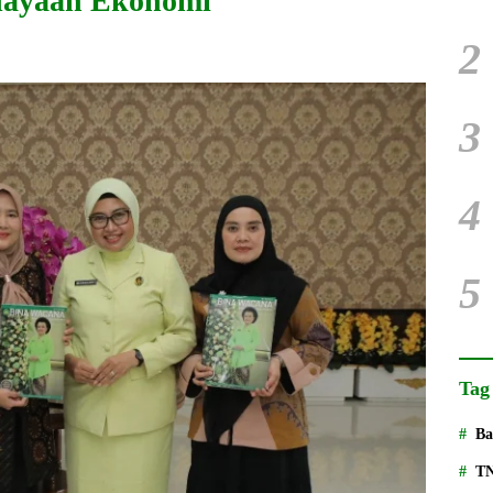
dayaan Ekonomi
2
3
4
5
Tag
Ba
T