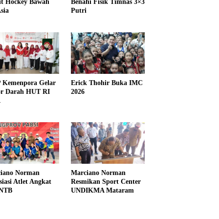
it Hockey Bawah
Benahi Fisik Timnas 3×3
sia
Putri
Kemenpora Gelar
Erick Thohir Buka IMC
r Darah HUT RI
2026
1
iano Norman
Marciano Norman
siasi Atlet Angkat
Resmikan Sport Center
 NTB
UNDIKMA Mataram