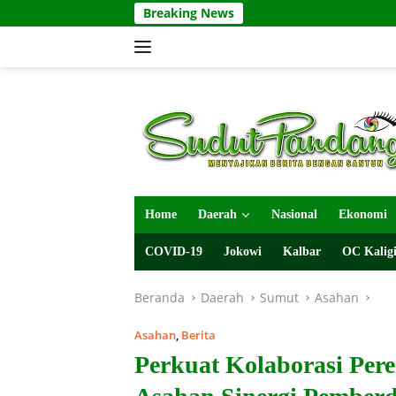
Langsung
Breaking News
ke
konten
Home
Daerah
Nasional
Ekonomi
COVID-19
Jokowi
Kalbar
OC Kaligi
Beranda
Daerah
Sumut
Asahan
Asahan
,
Berita
Perkuat Kolaborasi Pe