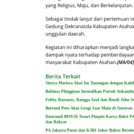
yang Religius, Maju, dan Berkelanjutan.
Sebagai tindak lanjut dari pertemuan
Gedung Dekranasda Kabupaten Asahan 
unggulan daerah.
Kegiatan ini diharapkan menjadi langk
dampak nyata terhadap pemberdayaa
masyarakat Kabupaten Asahan
.(MA/04)
Berita Terkait
Sintya Marisca Akui Isu Tunangan dengan Kabi
Babinsa Plinggisan Intensifkan Patroli Siskam
Febby Rastanty, Rangga Azof dan Rendi John Su
Betrand Peto Akui Grogi Saat Main di Sinetron 
Danramil 0819/26 Tosari Pimpin Karya Bakti P
dan Rakyat
PA Jakarta Pusat dan KJRI Johor Bahru Bersin