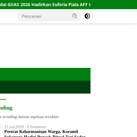
irkan Euforia Piala AFF Hyundai Cup
Jaksa Tuntut Eks B
nding
a trending dalam sepekan terakhir
31 Juli 2026
0 Komentar
Pererat Keharmonisan Warga, Koramil