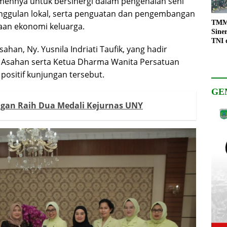
ennya untuk bersinergi dalam pengenalan seni
nggulan lokal, serta penguatan dan pengembangan
TMMD
an ekonomi keluarga.
Sine
TNI 
an, Ny. Yusnila Indriati Taufik, yang hadir
Keso
Pemb
n Asahan serta Ketua Dharma Wanita Persatuan
ositif kunjungan tersebut.
GE
ngan Raih Dua Medali Kejurnas UNY