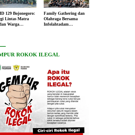
 129 Bojonegoro:
Family Gathering dan
rgi Lintas Matra
Olahraga Bersama
dan Warga
Infolahtadam
ngo, Percepat
V/Brawijaya Pererat
angunan Desa
Soliditas dan
Kebersamaan
MPUR ROKOK ILEGAL