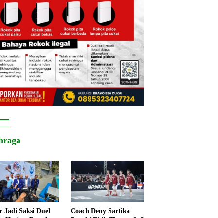
hraga
r Jadi Saksi Duel
Coach Deny Sartika