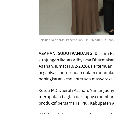
Perkuat Kolaborasi Perempuan, TP PKK dan IAD Asa
ASAHAN, SUDUTPANDANG.ID –
Tim P
kunjungan Ikatan Adhyaksa Dharmakari
Asahan, Jumat (13/2/2026). Pertemuan
organisasi perempuan dalam menduku
peningkatan kesejahteraan masyarakat
Ketua IAD Daerah Asahan, Yuniar Judh
merupakan bagian dari upaya membang
produktif bersama TP PKK Kabupaten 