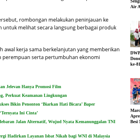
Seng
Air A
 tersebut, rombongan melakukan peninjauan ke
untuk melihat secara langsung berbagai produk
ah awal kerja sama berkelanjutan yang memberikan
DWP 
n perempuan serta pertumbuhan ekonomi
Dono
ke-8
lan Jelevan Hanya Promosi Film
ling, Perkuat Keamanan Lingkungan
kses Bikin Penonton ‘Biarkan Hati Bicara’ Baper
Marc
‘Ternyata Ini Cinta’
Apre
elebaran Jalan Alternatif, Wujud Nyata Kemanunggalan TNI
Besi
ergi Hadirkan Layanan Isbat Nikah bagi WNI di Malaysia