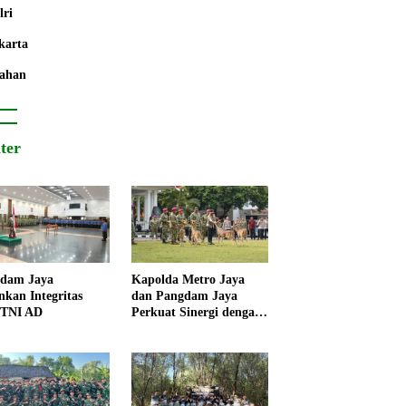
lri
karta
ahan
iter
dam Jaya
Kapolda Metro Jaya
nkan Integritas
dan Pangdam Jaya
 TNI AD
Perkuat Sinergi dengan
Korps Marinir