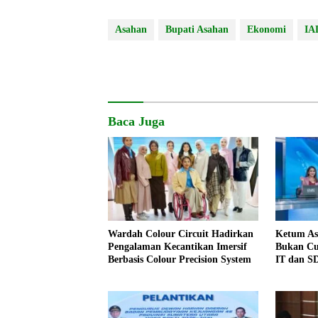
Asahan
Bupati Asahan
Ekonomi
IA
Baca Juga
Wardah Colour Circuit Hadirkan
Ketum A
Pengalaman Kecantikan Imersif
Bukan Cu
Berbasis Colour Precision System
IT dan 