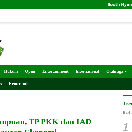
Booth Hyundai GIIAS 2026 Had
Hukum
Opini
Entertainment
Internasional
Olahraga
s
Kemenhub
Tre
Berit
rempuan, TP PKK dan IAD
1