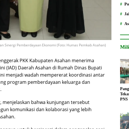
Po
Ja
As
han Sinergi Pemberdayaan Ekonomi (Foto: Humas Pemkab Asahan)
Mil
enggerak PKK Kabupaten Asahan menerima
ni (IAD) Daerah Asahan di Rumah Dinas Bupati
 ini menjadi wadah mempererat koordinasi antar
ng program pemberdayaan keluarga dan
.
Pang
Teka
PNS
y, menjelaskan bahwa kunjungan tersebut
un komunikasi dan kolaborasi yang lebih
Asahan.