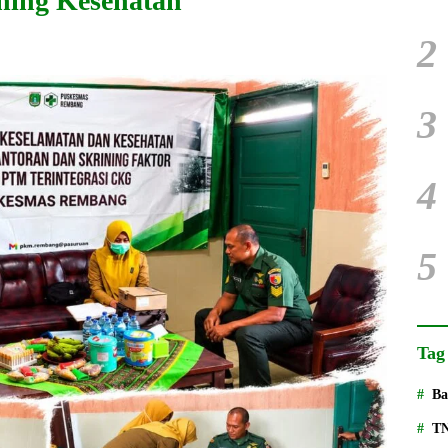
ning Kesehatan
2
3
4
5
Tag
Ba
T