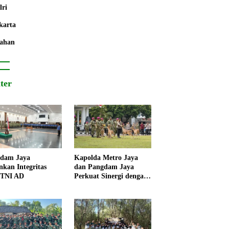
lri
karta
ahan
iter
dam Jaya
Kapolda Metro Jaya
nkan Integritas
dan Pangdam Jaya
 TNI AD
Perkuat Sinergi dengan
Korps Marinir