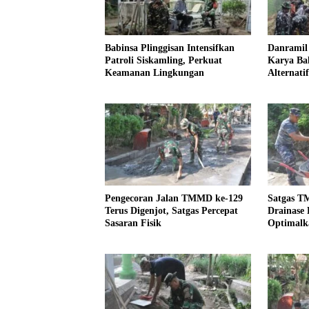
Babinsa Plinggisan Intensifkan
Danramil 
Patroli Siskamling, Perkuat
Karya Bak
Keamanan Lingkungan
Alternati
Kemanung
Pengecoran Jalan TMMD ke-129
Satgas T
Terus Digenjot, Satgas Percepat
Drainase 
Sasaran Fisik
Optimalka