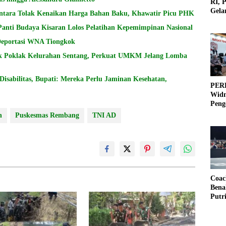
RI, 
Gela
ntara Tolak Kenaikan Harga Bahan Baku, Khawatir Picu PHK
Olah
Panti Budaya Kisaran Lolos Pelatihan Kepemimpinan Nasional
 Deportasi WNA Tiongkok
k Poklak Kelurahan Sentang, Perkuat UMKM Jelang Lomba
sabilitas, Bupati: Mereka Perlu Jaminan Kesehatan,
PERB
Widm
Peng
3×3
n
Puskesmas Rembang
TNI AD
Coac
Bena
Putr