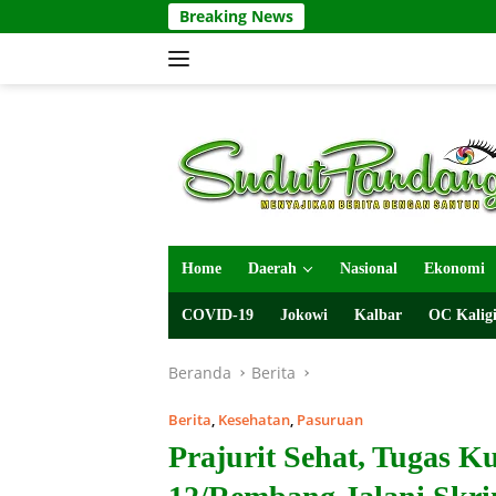
Langsung
Breaking News
ke
konten
Home
Daerah
Nasional
Ekonomi
COVID-19
Jokowi
Kalbar
OC Kaligi
Beranda
Berita
Berita
,
Kesehatan
,
Pasuruan
Prajurit Sehat, Tugas K