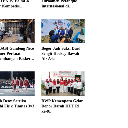
PTPN IV PalmCo
Turnamen Petanque
r Kompetisi
Internasional di
raga
UNDIKMA
ASI Gandeng Nico
Bogor Jadi Saksi Duel
er Perkuat
Sengit Hockey Bawah
embangan Basket
Air Asia
h Deny Sartika
DWP Kemenpora Gelar
hi Fisik Timnas 3×3
Donor Darah HUT RI
i
ke-81