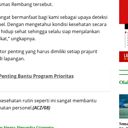
esmas Rembang tersebut.
angat bermanfaat bagi kami sebagai upaya deteksi
nel. Dengan mengetahui kondisi kesehatan secara
 hidup sehat sehingga selalu siap menjalankan
kat,” ungkapnya.
 penting yang harus dimiliki setiap prajurit
i lapangan.
Penting Bantu Program Prioritas
Ola
 kesehatan rutin seperti ini sangat membantu
hatan personel.
(ACZ/08)
Sema
s hingga Alessandra Giannetto