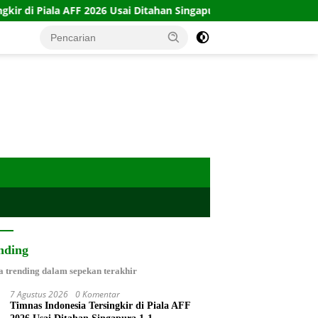
026 Usai Ditahan Singapura 1-1
10 Kartu Legacy 100 CTFP
nding
a trending dalam sepekan terakhir
7 Agustus 2026
0 Komentar
Timnas Indonesia Tersingkir di Piala AFF