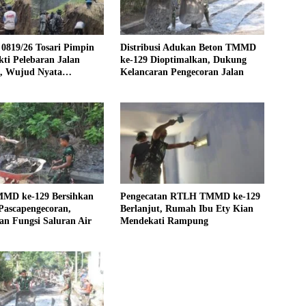
0819/26 Tosari Pimpin
Distribusi Adukan Beton TMMD
ti Pelebaran Jalan
ke-129 Dioptimalkan, Dukung
f, Wujud Nyata
Kelancaran Pengecoran Jalan
galan TNI dan Rakyat
MMD ke-129 Bersihkan
Pengecatan RTLH TMMD ke-129
Pascapengecoran,
Berlanjut, Rumah Ibu Ety Kian
n Fungsi Saluran Air
Mendekati Rampung