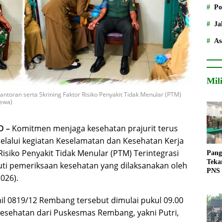
Po
Ja
As
Mil
ntoran serta Skrining Faktor Risiko Penyakit Tidak Menular (PTM)
mewa)
D –
Komitmen menjaga kesehatan prajurit terus
elalui kegiatan Keselamatan dan Kesehatan Kerja
Risiko Penyakit Tidak Menular (PTM) Terintegrasi
Pang
Teka
uti pemeriksaan kesehatan yang dilaksanakan oleh
PNS
026).
il 0819/12 Rembang tersebut dimulai pukul 09.00
esehatan dari Puskesmas Rembang, yakni Putri,