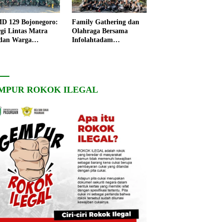
 129 Bojonegoro:
Family Gathering dan
rgi Lintas Matra
Olahraga Bersama
dan Warga
Infolahtadam
ngo, Percepat
V/Brawijaya Pererat
angunan Desa
Soliditas dan
Kebersamaan
MPUR ROKOK ILEGAL