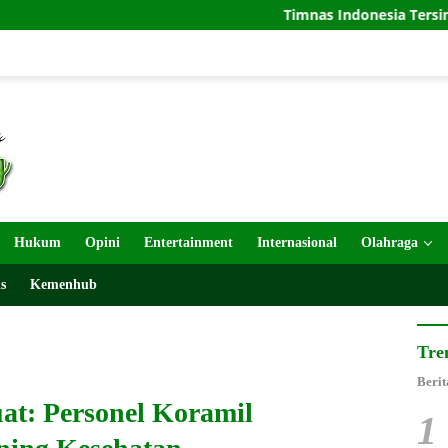
Timnas Indonesia Tersingkir di Piala AFF 2
Hukum
Opini
Entertainment
Internasional
Olahraga
s
Kemenhub
Tre
Berit
uat: Personel Koramil
1