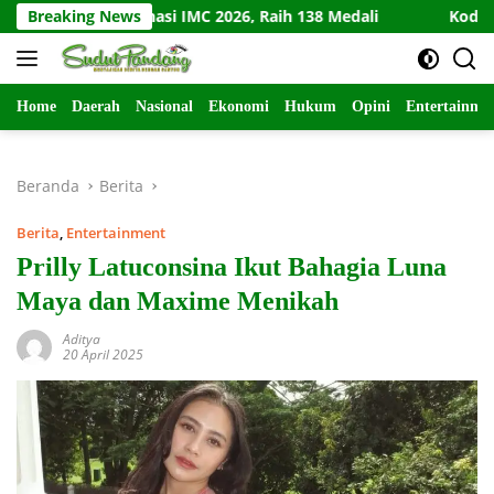
Langsung
rat Dominasi IMC 2026, Raih 138 Medali
Breaking News
Kodim Kediri M
ke
konten
Home
Daerah
Nasional
Ekonomi
Hukum
Opini
Entertainme
Beranda
Berita
Berita
,
Entertainment
Prilly Latuconsina Ikut Bahagia Luna
Maya dan Maxime Menikah
Aditya
20 April 2025