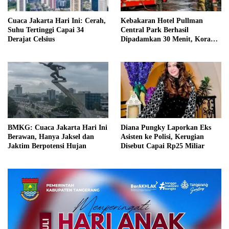
Cuaca Jakarta Hari Ini: Cerah,
Kebakaran Hotel Pullman
Suhu Tertinggi Capai 34
Central Park Berhasil
Derajat Celsius
Dipadamkan 30 Menit, Koramil
03/GP Turunkan 2 Water Tank
BMKG: Cuaca Jakarta Hari Ini
Diana Pungky Laporkan Eks
Berawan, Hanya Jaksel dan
Asisten ke Polisi, Kerugian
Jaktim Berpotensi Hujan
Disebut Capai Rp25 Miliar