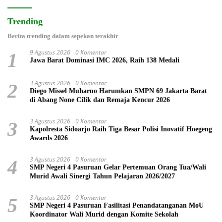
Trending
Berita trending dalam sepekan terakhir
9 Agustus 2026
0 Komentar
1
Jawa Barat Dominasi IMC 2026, Raih 138 Medali
3 Agustus 2026
0 Komentar
2
Diego Missel Muharno Harumkan SMPN 69 Jakarta Barat
di Abang None Cilik dan Remaja Kencur 2026
3 Agustus 2026
0 Komentar
3
Kapolresta Sidoarjo Raih Tiga Besar Polisi Inovatif Hoegeng
Awards 2026
3 Agustus 2026
0 Komentar
4
SMP Negeri 4 Pasuruan Gelar Pertemuan Orang Tua/Wali
Murid Awali Sinergi Tahun Pelajaran 2026/2027
3 Agustus 2026
0 Komentar
5
SMP Negeri 4 Pasuruan Fasilitasi Penandatanganan MoU
Koordinator Wali Murid dengan Komite Sekolah