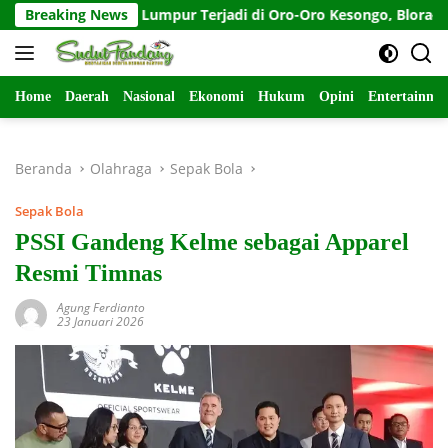
Langsung
ran Lumpur Terjadi di Oro-Oro Kesongo, Blora-Jateng
Breaking News
T
ke
konten
Home
Daerah
Nasional
Ekonomi
Hukum
Opini
Entertainme
Beranda
Olahraga
Sepak Bola
Sepak Bola
PSSI Gandeng Kelme sebagai Apparel
Resmi Timnas
Agung Ferdianto
23 Januari 2026