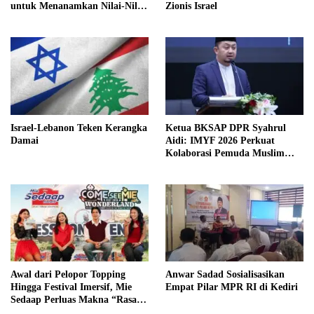
untuk Menanamkan Nilai-Nilai
Zionis Israel
Pancasila di Ruang Siber
Israel-Lebanon Teken Kerangka
Ketua BKSAP DPR Syahrul
Damai
Aidi: IMYF 2026 Perkuat
Kolaborasi Pemuda Muslim
Lintas Negara
Awal dari Pelopor Topping
Anwar Sadad Sosialisasikan
Hingga Festival Imersif, Mie
Empat Pilar MPR RI di Kediri
Sedaap Perluas Makna “Rasa”
untuk GenZ