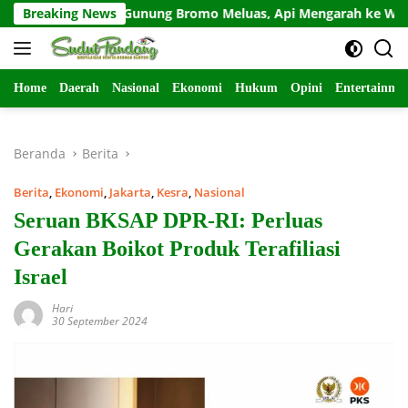
Langsung
ebakaran Gunung Bromo Meluas, Api Mengarah ke Wilayah Pas
Breaking News
ke
konten
Home
Daerah
Nasional
Ekonomi
Hukum
Opini
Entertainme
Beranda
Berita
Berita
,
Ekonomi
,
Jakarta
,
Kesra
,
Nasional
Seruan BKSAP DPR-RI: Perluas
Gerakan Boikot Produk Terafiliasi
Israel
Hari
30 September 2024