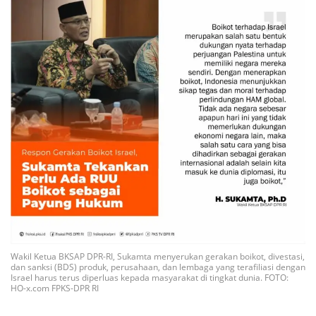
Wakil Ketua BKSAP DPR-RI, Sukamta menyerukan gerakan boikot, divestasi,
dan sanksi (BDS) produk, perusahaan, dan lembaga yang terafiliasi dengan
Israel harus terus diperluas kepada masyarakat di tingkat dunia. FOTO:
HO-x.com FPKS-DPR RI