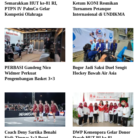
Semarakkan HUT ke-81 RI,
Ketum KONI Resmikan
PTPN IV PalmCo Gelar
Turnamen Petanque
Kompetisi Olahraga
Internasional di UNDIKMA
PERBASI Gandeng Nico
Bogor Jadi Saksi Duel Sengit
Widmer Perkuat
Hockey Bawah Air Asia
Pengembangan Basket 3×3
Coach Deny Sartika Benahi
DWP Kemenpora Gelar Donor
Fisik Timnas 3×3 Putri
Darah HUT RI ke-81