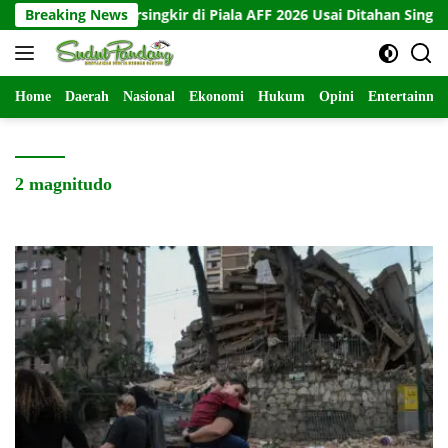
Langsung
Indonesia Tersingkir di Piala AFF 2026 Usai Ditahan Singapura 1-
Breaking News
ke
konten
Home
Daerah
Nasional
Ekonomi
Hukum
Opini
Entertainme
2 magnitudo