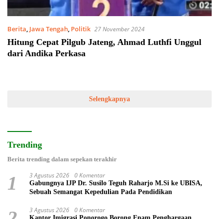
Berita
,
Jawa Tengah
,
Politik
27 November 2024
Hitung Cepat Pilgub Jateng, Ahmad Luthfi Unggul
dari Andika Perkasa
Selengkapnya
Trending
Berita trending dalam sepekan terakhir
3 Agustus 2026
0 Komentar
1
Gabungnya IJP Dr. Susilo Teguh Raharjo M.Si ke UBISA,
Sebuah Semangat Kepedulian Pada Pendidikan
3 Agustus 2026
0 Komentar
2
Kantor Imigrasi Ponorogo Borong Enam Penghargaan