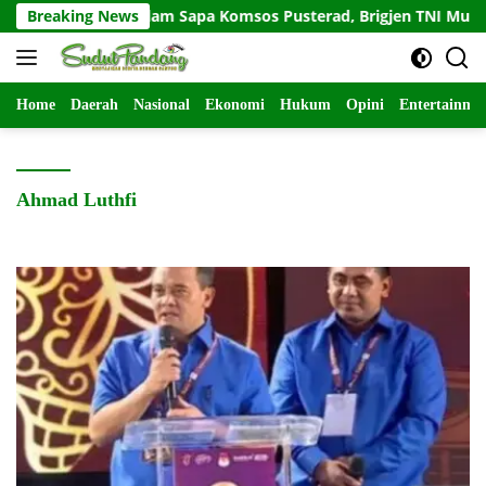
Langsung
Breaking News
Salam Sapa Komsos Pusterad, Brigjen TNI Mukhlis 
ke
konten
Home
Daerah
Nasional
Ekonomi
Hukum
Opini
Entertainme
Ahmad Luthfi