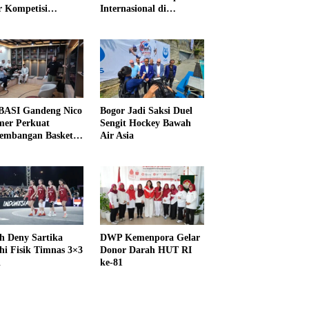
r Kompetisi
Internasional di
raga
UNDIKMA
ASI Gandeng Nico
Bogor Jadi Saksi Duel
er Perkuat
Sengit Hockey Bawah
embangan Basket
Air Asia
h Deny Sartika
DWP Kemenpora Gelar
hi Fisik Timnas 3×3
Donor Darah HUT RI
i
ke-81