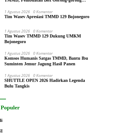
TMMD, Pembuatan Box Gorong-gorong
Bersama-sama
1 Agustus 2026
0 Komentar
Tim Wasev Apresiasi TMMD 129 Bojonegoro
1 Agustus 2026
0 Komentar
Tim Wasev TMMD 129 Dukung UMKM
Bojonegoro
1 Agustus 2026
0 Komentar
Komsos Humanis Satgas TMMD, Bantu Ibu
Suminten Jemur Jagung Hasil Panen
1 Agustus 2026
0 Komentar
SHUTTLE OPEN 2026 Hadirkan Legenda
Bulu Tangkis
 Populer
li
NI