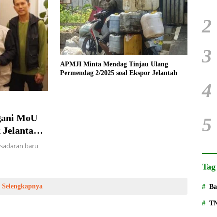
2
3
APMJI Minta Mendag Tinjau Ulang
Permendag 2/2025 soal Ekspor Jelantah
4
gani MoU
5
 Jelantah
esadaran baru
Tag
Selengkapnya
Ba
T