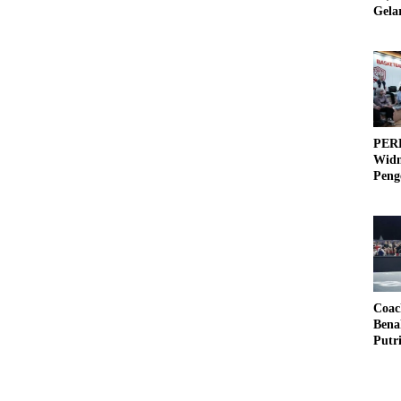
Gela
Olah
PERB
Widm
Peng
3×3
Coac
Bena
Putr