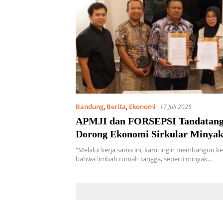
Bandung
,
Berita
,
Ekonomi
17 Juli 2025
APMJI dan FORSEPSI Tandatan
Dorong Ekonomi Sirkular Minyak
Berbasis Komunitas
“Melalui kerja sama ini, kami ingin membangun k
bahwa limbah rumah tangga, seperti minyak…