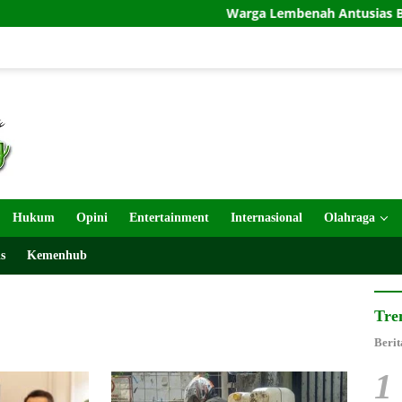
Warga Lembenah Antusias Bantu Satg
Hukum
Opini
Entertainment
Internasional
Olahraga
s
Kemenhub
Tre
Berit
1