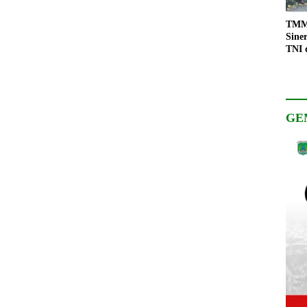
TMMD
Sine
TNI 
Keso
Pemb
GE