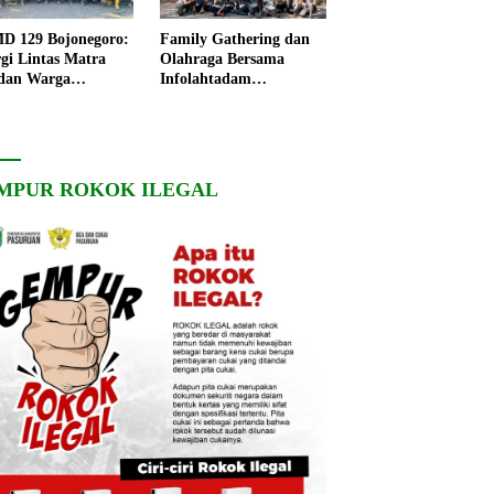
 129 Bojonegoro:
Family Gathering dan
rgi Lintas Matra
Olahraga Bersama
dan Warga
Infolahtadam
ngo, Percepat
V/Brawijaya Pererat
angunan Desa
Soliditas dan
Kebersamaan
MPUR ROKOK ILEGAL