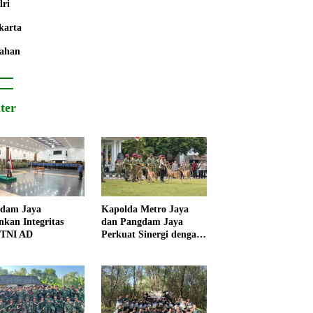
lri
karta
ahan
iter
dam Jaya
Kapolda Metro Jaya
nkan Integritas
dan Pangdam Jaya
 TNI AD
Perkuat Sinergi dengan
Korps Marinir