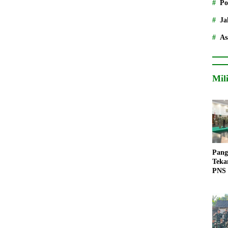
Po
Ja
As
Mil
Pang
Teka
PNS