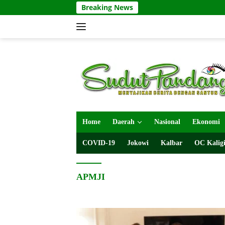
Langsung
Breaking News
ke
konten
Home
Daerah
Nasional
Ekonomi
COVID-19
Jokowi
Kalbar
OC Kaligi
APMJI