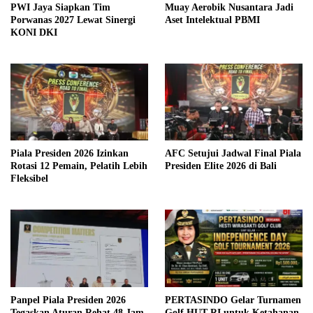
PWI Jaya Siapkan Tim
Muay Aerobik Nusantara Jadi
Porwanas 2027 Lewat Sinergi
Aset Intelektual PBMI
KONI DKI
Piala Presiden 2026 Izinkan
AFC Setujui Jadwal Final Piala
Rotasi 12 Pemain, Pelatih Lebih
Presiden Elite 2026 di Bali
Fleksibel
Panpel Piala Presiden 2026
PERTASINDO Gelar Turnamen
Tegaskan Aturan Rehat 48 Jam
Golf HUT RI untuk Ketahanan