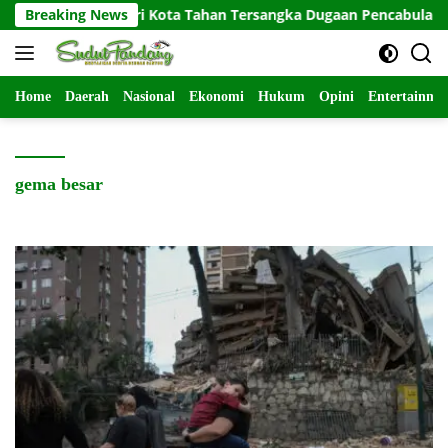
Langsung
Polres Kediri Kota Tahan Tersangka Dugaan Pencabulan Anak
Breaking News
ke
konten
Home
Daerah
Nasional
Ekonomi
Hukum
Opini
Entertainme
gema besar