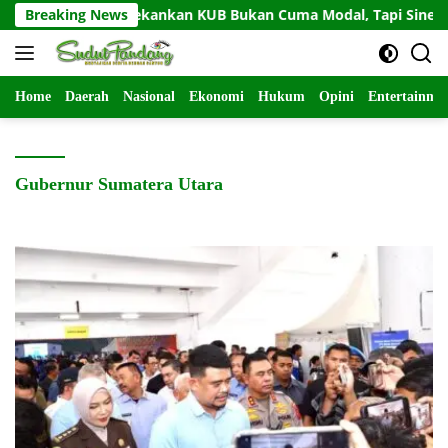
Langsung
Asbanda Tekankan KUB Bukan Cuma Modal, Tapi Sinergi IT dan
Breaking News
ke
konten
Home
Daerah
Nasional
Ekonomi
Hukum
Opini
Entertainme
Gubernur Sumatera Utara