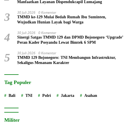
Manfaatkan Layanan Dispendukcapil Lumajang
30 Juli 2026
0 Komentar
3
TMMD ke-129 Mulai Bedah Rumah Ibu Suminten,
Wujudkan Hunian Layak bagi Warga
30 Juli 2026
0 Komentar
4
Sinergi Satgas TMMD 129 dan DPMD Bojonegoro ‘Upgrade’
Peran Kader Posyandu Lewat Bimtek 6 SPM
30 Juli 2026
0 Komentar
5
TMMD 129 Bojonegoro: TNI Membangun Infrastruktur,
Sekaligus Menanam Karakter
Tag Populer
Bali
TNI
Polri
Jakarta
Asahan
Militer