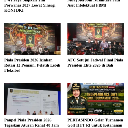
PWI Jaya Siapkan Tim
Muay Aerobik Nusantara Jadi
Porwanas 2027 Lewat Sinergi
Aset Intelektual PBMI
KONI DKI
Piala Presiden 2026 Izinkan
AFC Setujui Jadwal Final Piala
Rotasi 12 Pemain, Pelatih Lebih
Presiden Elite 2026 di Bali
Fleksibel
Panpel Piala Presiden 2026
PERTASINDO Gelar Turnamen
Tegaskan Aturan Rehat 48 Jam
Golf HUT RI untuk Ketahanan