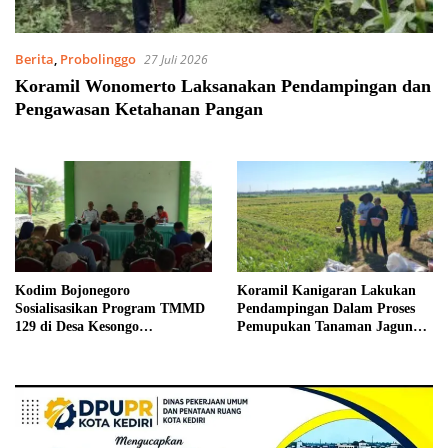
Berita
,
Probolinggo
27 Juli 2026
Koramil Wonomerto Laksanakan Pendampingan dan
Pengawasan Ketahanan Pangan
Kodim Bojonegoro
Koramil Kanigaran Lakukan
Sosialisasikan Program TMMD
Pendampingan Dalam Proses
129 di Desa Kesongo
Pemupukan Tanaman Jagung
Kedungadem
di Wilayah Binaan