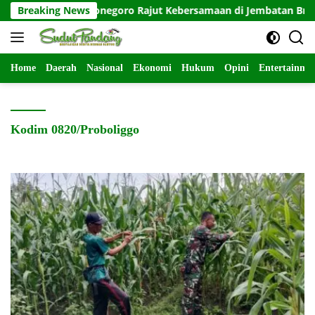
Langsung
D 129 Bojonegoro Rajut Kebersamaan di Jembatan Brang Etan
Breaking News
ke
konten
Home
Daerah
Nasional
Ekonomi
Hukum
Opini
Entertainme
Kodim 0820/Proboliggo