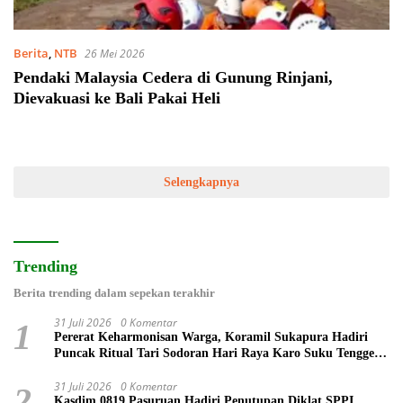
Berita
,
NTB
26 Mei 2026
Pendaki Malaysia Cedera di Gunung Rinjani,
Dievakuasi ke Bali Pakai Heli
Selengkapnya
Trending
Berita trending dalam sepekan terakhir
31 Juli 2026
0 Komentar
1
Pererat Keharmonisan Warga, Koramil Sukapura Hadiri
Puncak Ritual Tari Sodoran Hari Raya Karo Suku Tengger
di Bromo
31 Juli 2026
0 Komentar
2
Kasdim 0819 Pasuruan Hadiri Penutupan Diklat SPPI,