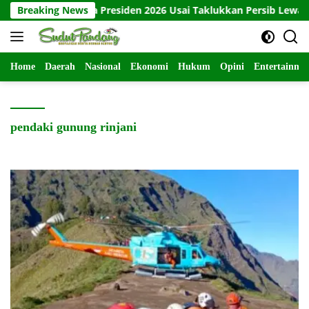
Langsung
aya Juara Piala Presiden 2026 Usai Taklukkan Persib Lewat Adu P
Breaking News
ke
konten
Home
Daerah
Nasional
Ekonomi
Hukum
Opini
Entertainme
pendaki gunung rinjani