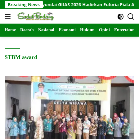
Langsung
Breaking News
Booth Hyundai GIIAS 2026 Hadirkan Euforia Piala AFF Hy
ke
konten
Home
Daerah
Nasional
Ekonomi
Hukum
Opini
Entertainme
STBM award