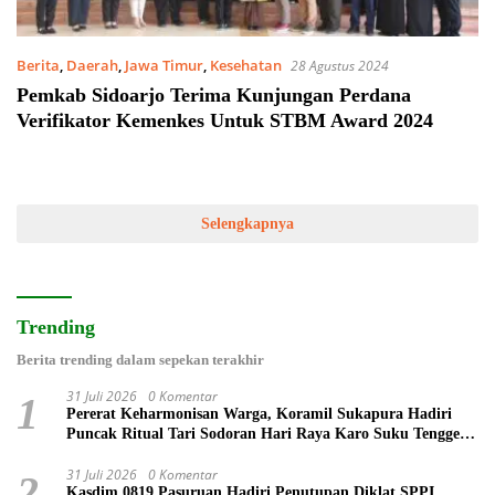
Berita
,
Daerah
,
Jawa Timur
,
Kesehatan
28 Agustus 2024
Pemkab Sidoarjo Terima Kunjungan Perdana
Verifikator Kemenkes Untuk STBM Award 2024
Selengkapnya
Trending
Berita trending dalam sepekan terakhir
31 Juli 2026
0 Komentar
1
Pererat Keharmonisan Warga, Koramil Sukapura Hadiri
Puncak Ritual Tari Sodoran Hari Raya Karo Suku Tengger
di Bromo
31 Juli 2026
0 Komentar
2
Kasdim 0819 Pasuruan Hadiri Penutupan Diklat SPPI,