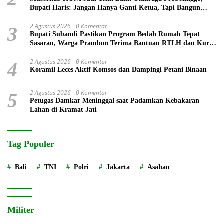
Bupati Haris: Jangan Hanya Ganti Ketua, Tapi Bangun
Prestasi
2 Agustus 2026
0 Komentar
3
Bupati Subandi Pastikan Program Bedah Rumah Tepat
Sasaran, Warga Prambon Terima Bantuan RTLH dan Kursi
Roda
2 Agustus 2026
0 Komentar
4
Koramil Leces Aktif Komsos dan Dampingi Petani Binaan
2 Agustus 2026
0 Komentar
5
Petugas Damkar Meninggal saat Padamkan Kebakaran
Lahan di Kramat Jati
Tag Populer
Bali
TNI
Polri
Jakarta
Asahan
Militer