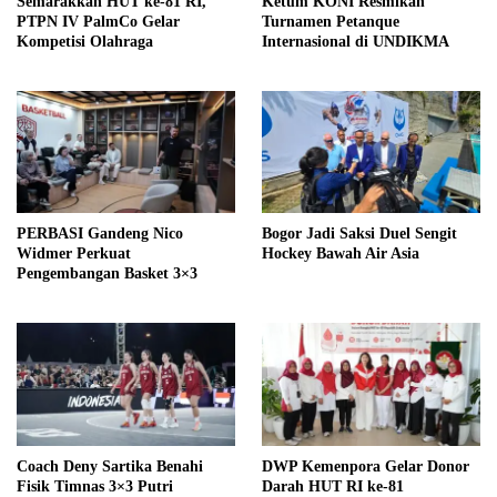
Semarakkan HUT ke-81 RI,
Ketum KONI Resmikan
PTPN IV PalmCo Gelar
Turnamen Petanque
Kompetisi Olahraga
Internasional di UNDIKMA
PERBASI Gandeng Nico
Bogor Jadi Saksi Duel Sengit
Widmer Perkuat
Hockey Bawah Air Asia
Pengembangan Basket 3×3
Coach Deny Sartika Benahi
DWP Kemenpora Gelar Donor
Fisik Timnas 3×3 Putri
Darah HUT RI ke-81