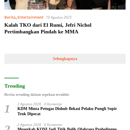
Berita
,
Entertainment
10 Agustus 2025
Kalah TKO dari El Rumi, Jefri Nichol
Pertimbangkan Pindah ke MMA
Selengkapnya
Trending
Berita trending dalam sepekan terakhir
2 Agustus 2026
0 Komentar
1
KDM Minta Petugas Dishub Bekasi Pelaku Pungli Sopir
Truk Dipecat
2 Agustus 2026
0 Komentar
2
Musorkab KONI Jadi Titik Balik Olahraga Probolinggo,