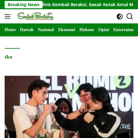
Langsung
Breaking News
Residivis Kembali Beraksi, Gasak Kotak Amal Masjid S
ke
konten
Home
Daerah
Nasional
Ekonomi
Hukum
Opini
Entertainme
tko