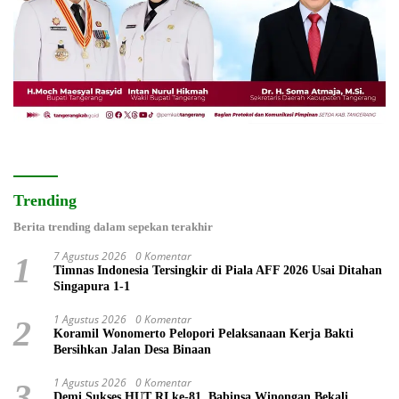
Trending
Berita trending dalam sepekan terakhir
7 Agustus 2026
0 Komentar
1
Timnas Indonesia Tersingkir di Piala AFF 2026 Usai Ditahan
Singapura 1-1
1 Agustus 2026
0 Komentar
2
Koramil Wonomerto Pelopori Pelaksanaan Kerja Bakti
Bersihkan Jalan Desa Binaan
1 Agustus 2026
0 Komentar
3
Demi Sukses HUT RI ke-81, Babinsa Winongan Bekali