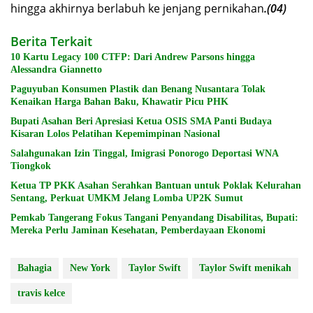
hingga akhirnya berlabuh ke jenjang pernikahan
.(04)
Berita Terkait
10 Kartu Legacy 100 CTFP: Dari Andrew Parsons hingga
Alessandra Giannetto
Paguyuban Konsumen Plastik dan Benang Nusantara Tolak
Kenaikan Harga Bahan Baku, Khawatir Picu PHK
Bupati Asahan Beri Apresiasi Ketua OSIS SMA Panti Budaya
Kisaran Lolos Pelatihan Kepemimpinan Nasional
Salahgunakan Izin Tinggal, Imigrasi Ponorogo Deportasi WNA
Tiongkok
Ketua TP PKK Asahan Serahkan Bantuan untuk Poklak Kelurahan
Sentang, Perkuat UMKM Jelang Lomba UP2K Sumut
Pemkab Tangerang Fokus Tangani Penyandang Disabilitas, Bupati:
Mereka Perlu Jaminan Kesehatan, Pemberdayaan Ekonomi
Bahagia
New York
Taylor Swift
Taylor Swift menikah
travis kelce