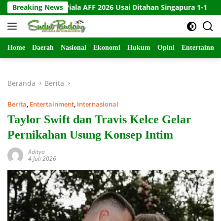
Langsung
ir di Piala AFF 2026 Usai Ditahan Singapura 1-1
Breaking News
10 Kartu
ke
konten
Home
Daerah
Nasional
Ekonomi
Hukum
Opini
Entertainme
Beranda
Berita
Berita
,
Entertainment
,
Internasional
Taylor Swift dan Travis Kelce Gelar
Pernikahan Usung Konsep Intim
Aditya
4 Juli 2026