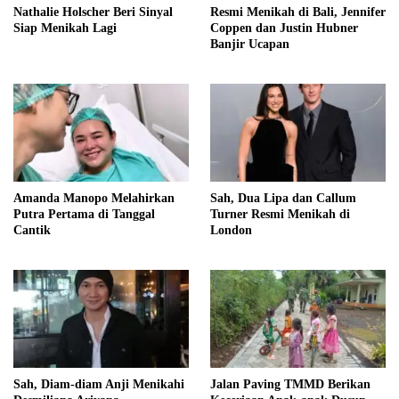
Nathalie Holscher Beri Sinyal
Resmi Menikah di Bali, Jennifer
Siap Menikah Lagi
Coppen dan Justin Hubner
Banjir Ucapan
Amanda Manopo Melahirkan
Sah, Dua Lipa dan Callum
Putra Pertama di Tanggal
Turner Resmi Menikah di
Cantik
London
Sah, Diam-diam Anji Menikahi
Jalan Paving TMMD Berikan