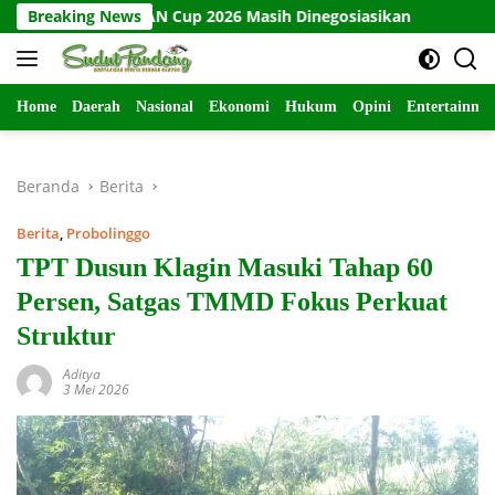
Langsung
FA ASEAN Cup 2026 Masih Dinegosiasikan
Breaking News
Polwan Jenggal
ke
konten
Home
Daerah
Nasional
Ekonomi
Hukum
Opini
Entertainme
Beranda
Berita
Berita
,
Probolinggo
TPT Dusun Klagin Masuki Tahap 60
Persen, Satgas TMMD Fokus Perkuat
Struktur
Aditya
3 Mei 2026