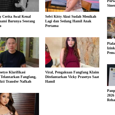
Porw
Sine
ty Cerita Awal Kenal
Selvi Kitty Akui Sudah Menikah
uami Barunya Seorang
Lagi dan Sedang Hamil Anak
a
Pertama
Pial
Izin
Pema
Fleks
setyo Klarifikasi
Viral, Pengakuan Fangfang Klaim
 Telantarkan Fangfang,
Ditelantarkan Vicky Prasetyo Saat
kti Transfer Nafkah
Hamil
Panp
2026
Reha
AFC