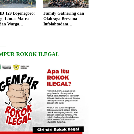
 129 Bojonegoro:
Family Gathering dan
rgi Lintas Matra
Olahraga Bersama
dan Warga
Infolahtadam
ngo, Percepat
V/Brawijaya Pererat
angunan Desa
Soliditas dan
Kebersamaan
MPUR ROKOK ILEGAL