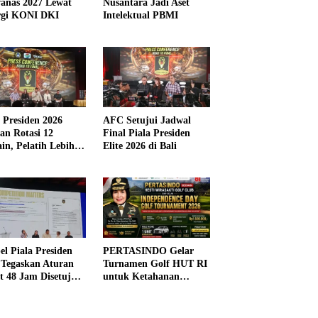
anas 2027 Lewat
Nusantara Jadi Aset
rgi KONI DKI
Intelektual PBMI
a Presiden 2026
AFC Setujui Jadwal
kan Rotasi 12
Final Piala Presiden
in, Pelatih Lebih
Elite 2026 di Bali
ibel
el Piala Presiden
PERTASINDO Gelar
 Tegaskan Aturan
Turnamen Golf HUT RI
t 48 Jam Disetujui
untuk Ketahanan
Kesehatan