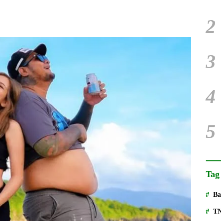
2
3
4
5
Tag
Ba
T