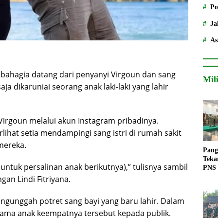
Po
Ja
As
 bahagia datang dari penyanyi Virgoun dan sang
Mil
 saja dikaruniai seorang anak laki-laki yang lahir
irgoun melalui akun Instagram pribadinya.
erlihat setia mendampingi sang istri di rumah sakit
mereka.
Pang
Teka
untuk persalinan anak berikutnya),” tulisnya sambil
PNS
an Lindi Fitriyana.
engunggah potret sang bayi yang baru lahir. Dalam
ama anak keempatnya tersebut kepada publik.