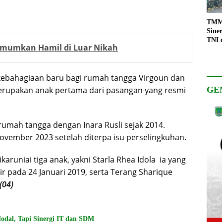
TMMD
Sine
TNI 
 Umumkan Hamil di Luar Nikah
Keso
Pemb
kebahagiaan baru bagi rumah tangga Virgoun dan
GE
ut merupakan anak pertama dari pasangan yang resmi
umah tangga dengan Inara Rusli sejak 2014.
vember 2023 setelah diterpa isu perselingkuhan.
karuniai tiga anak, yakni Starla Rhea Idola ia yang
air pada 24 Januari 2019, serta Terang Sharique
.(04)
al, Tapi Sinergi IT dan SDM