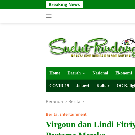
Langsung
Breaking News
ke
konten
Home
Daerah
Nasional
Ekonomi
COVID-19
Jokowi
Kalbar
OC Kaligi
Beranda
Berita
Berita
,
Entertainment
Virgoun dan Lindi Fitr