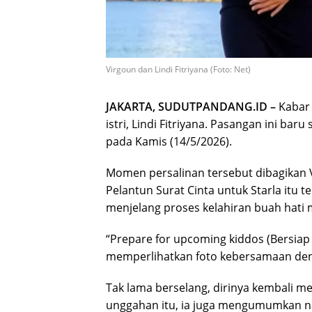
Virgoun dan Lindi Fitriyana (Foto: Net)
JAKARTA, SUDUTPANDANG.ID –
Kabar
istri, Lindi Fitriyana. Pasangan ini baru
pada Kamis (14/5/2026).
Momen persalinan tersebut dibagikan V
Pelantun Surat Cinta untuk Starla itu t
menjelang proses kelahiran buah hati 
“Prepare for upcoming kiddos (Bersiap 
memperlihatkan foto kebersamaan deng
Tak lama berselang, dirinya kembali m
unggahan itu, ia juga mengumumkan n