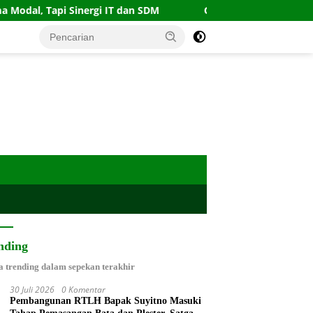
ergi IT dan SDM
Gempa Guncang Barat Daya Pangandara
nding
a trending dalam sepekan terakhir
30 Juli 2026
0 Komentar
Pembangunan RTLH Bapak Suyitno Masuki