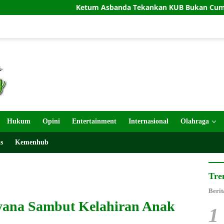
Ketum Asbanda Tekankan KUB Bukan Cuma Modal, Tapi Sin
Hukum
Opini
Entertainment
Internasional
Olahraga
s
Kemenhub
Tre
Berit
iyana Sambut Kelahiran Anak
1