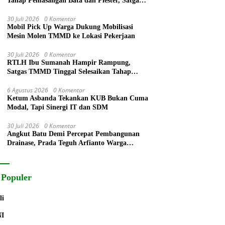
Tahap Pemasangan Bata dan Plester, Satgas
TMMD Kejar Kualitas Hunian
30 Juli 2026
0 Komentar
Mobil Pick Up Warga Dukung Mobilisasi
Mesin Molen TMMD ke Lokasi Pekerjaan
30 Juli 2026
0 Komentar
RTLH Ibu Sumanah Hampir Rampung,
Satgas TMMD Tinggal Selesaikan Tahap
Finishing
6 Agustus 2026
0 Komentar
Ketum Asbanda Tekankan KUB Bukan Cuma
Modal, Tapi Sinergi IT dan SDM
30 Juli 2026
0 Komentar
Angkut Batu Demi Percepat Pembangunan
Drainase, Prada Teguh Arfianto Warga
Segera Rasakan Manfaatnya
 Populer
li
NI