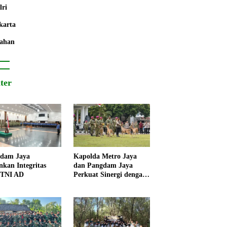
lri
karta
ahan
iter
dam Jaya
Kapolda Metro Jaya
nkan Integritas
dan Pangdam Jaya
 TNI AD
Perkuat Sinergi dengan
Korps Marinir