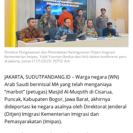
Direktur Pengawasan dan Penindakan Keimigrasian Ditjen Imigrasi
Kementerian Imipas, Yuldi Yusman (kedua dari kiri) dalam konferensi pers
di Jakarta, Jumat (17/1/2025). FOTO: Ant
JAKARTA, SUDUTPANDANG.ID – Warga negara (WN)
Arab Saudi berinisial MA yang telah menganiaya
“marbot” (petugas) Masjid Al-Muqsith di Cisarua,
Puncak, Kabupaten Bogor, Jawa Barat, akhirnya
dideportasi ke negara asalnya oleh Direktorat Jenderal
(Ditjen) Imigrasi Kementerian Imigrasi dan
Pemasyarakatan (Imipas).