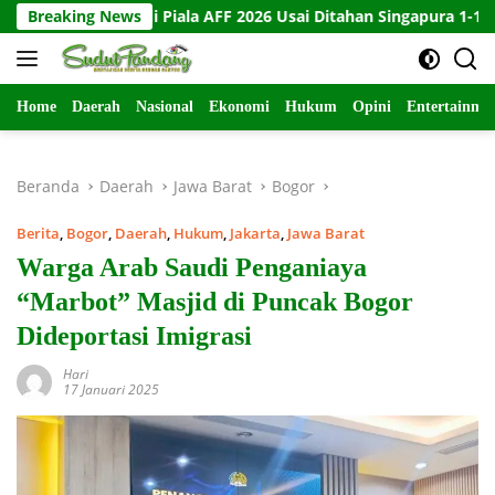
Langsung
singkir di Piala AFF 2026 Usai Ditahan Singapura 1-1
Breaking News
10 
ke
konten
Home
Daerah
Nasional
Ekonomi
Hukum
Opini
Entertainme
Beranda
Daerah
Jawa Barat
Bogor
Berita
,
Bogor
,
Daerah
,
Hukum
,
Jakarta
,
Jawa Barat
Warga Arab Saudi Penganiaya
“Marbot” Masjid di Puncak Bogor
Dideportasi Imigrasi
Hari
17 Januari 2025