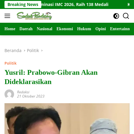
Langsung
 Barat Dominasi IMC 2026, Raih 138 Medali
Breaking News
Kodim Kedir
ke
konten
Home
Daerah
Nasional
Ekonomi
Hukum
Opini
Entertainme
Beranda
Politik
Politik
Yusril: Prabowo-Gibran Akan
Dideklarasikan
Redaksi
21 Oktober 2023