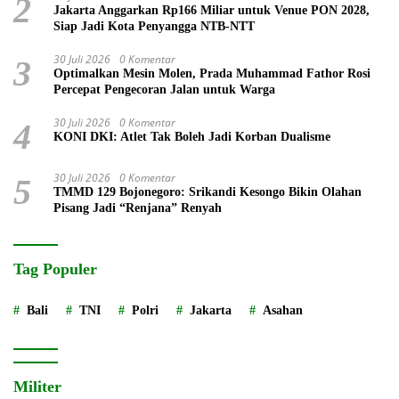
2
Jakarta Anggarkan Rp166 Miliar untuk Venue PON 2028,
Siap Jadi Kota Penyangga NTB-NTT
30 Juli 2026
0 Komentar
3
Optimalkan Mesin Molen, Prada Muhammad Fathor Rosi
Percepat Pengecoran Jalan untuk Warga
30 Juli 2026
0 Komentar
4
KONI DKI: Atlet Tak Boleh Jadi Korban Dualisme
30 Juli 2026
0 Komentar
5
TMMD 129 Bojonegoro: Srikandi Kesongo Bikin Olahan
Pisang Jadi “Renjana” Renyah
Tag Populer
Bali
TNI
Polri
Jakarta
Asahan
Militer