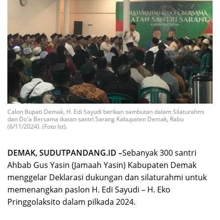
Calon Bupati Demak, H. Edi Sayudi berikan sambutan dalam Silaturahmi
dan Do'a Bersama ikatan santri Sarang Kabupaten Demak, Rabu
(6/11/2024). (Foto Ist).
DEMAK, SUDUTPANDANG.ID –
Sebanyak 300 santri
Ahbab Gus Yasin (Jamaah Yasin) Kabupaten Demak
menggelar Deklarasi dukungan dan silaturahmi untuk
memenangkan paslon H. Edi Sayudi – H. Eko
Pringgolaksito dalam pilkada 2024.