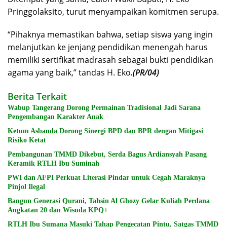
Pringgolaksito, turut menyampaikan komitmen serupa.
“Pihaknya memastikan bahwa, setiap siswa yang ingin
melanjutkan ke jenjang pendidikan menengah harus
memiliki sertifikat madrasah sebagai bukti pendidikan
agama yang baik,” tandas H. Eko
.(PR/04)
Berita Terkait
Wabup Tangerang Dorong Permainan Tradisional Jadi Sarana
Pengembangan Karakter Anak
Ketum Asbanda Dorong Sinergi BPD dan BPR dengan Mitigasi
Risiko Ketat
Pembangunan TMMD Dikebut, Serda Bagus Ardiansyah Pasang
Keramik RTLH Ibu Suminah
PWI dan AFPI Perkuat Literasi Pindar untuk Cegah Maraknya
Pinjol Ilegal
Bangun Generasi Qurani, Tahsin Al Ghozy Gelar Kuliah Perdana
Angkatan 20 dan Wisuda KPQ+
RTLH Ibu Sumana Masuki Tahap Pengecatan Pintu, Satgas TMMD