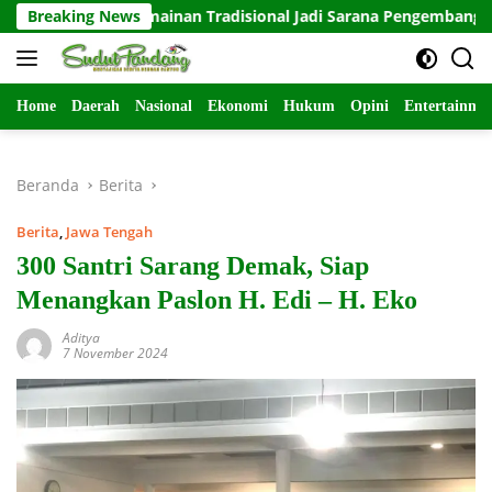
Langsung
ong Permainan Tradisional Jadi Sarana Pengembangan Karakte
Breaking News
ke
konten
Home
Daerah
Nasional
Ekonomi
Hukum
Opini
Entertainme
Beranda
Berita
Berita
,
Jawa Tengah
300 Santri Sarang Demak, Siap
Menangkan Paslon H. Edi – H. Eko
Aditya
7 November 2024