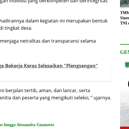
engan individu yang berkompeten dan berintegritas
TMMD
Sine
adirannya dalam kegiatan ini merupakan bentuk
TNI 
 tingkat desa.
Keso
Pemb
menjaga netralitas dan transparansi selama
GE
a Bekerja Keras Selesaikan "Plengsengan"
i berjalan tertib, aman, dan lancar, serta
tia dan peserta yang mengikuti seleksi, ” ujarnya.
s hingga Alessandra Giannetto