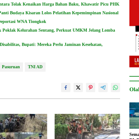
ntara Tolak Kenaikan Harga Bahan Baku, Khawatir Picu PHK
Panti Budaya Kisaran Lolos Pelatihan Kepemimpinan Nasional
 Deportasi WNA Tiongkok
k Poklak Kelurahan Sentang, Perkuat UMKM Jelang Lomba
sabilitas, Bupati: Mereka Perlu Jaminan Kesehatan,
Pasuruan
TNI AD
Ola
Sema