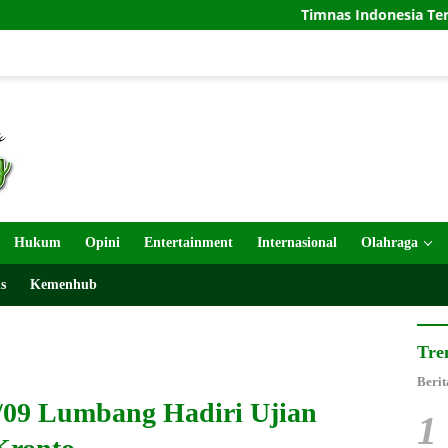
Timnas Indonesia Tersingkir di Piala AFF
Hukum
Opini
Entertainment
Internasional
Olahraga
s
Kemenhub
Tre
Berit
/09 Lumbang Hadiri Ujian
1