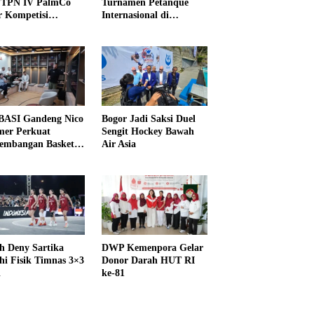
PTPN IV PalmCo
Turnamen Petanque
r Kompetisi
Internasional di
raga
UNDIKMA
ASI Gandeng Nico
Bogor Jadi Saksi Duel
er Perkuat
Sengit Hockey Bawah
embangan Basket
Air Asia
h Deny Sartika
DWP Kemenpora Gelar
hi Fisik Timnas 3×3
Donor Darah HUT RI
i
ke-81