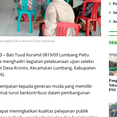
Po
Ja
As
perangkat Desa Kronto (Foto Istimewa)
Mil
D –
Bati Tuud Koramil 0819/09 Lumbang Peltu
menghadiri kegiatan pelaksanaan ujian seleksi
at Desa Kronto, Kecamatan Lumbang, Kabupaten
6).
Pang
Teka
sempatan kepada generasi muda yang memiliki
PNS
untuk turut berkontribusi dalam pembangunan
 dapat meningkatkan kualitas pelayanan publik