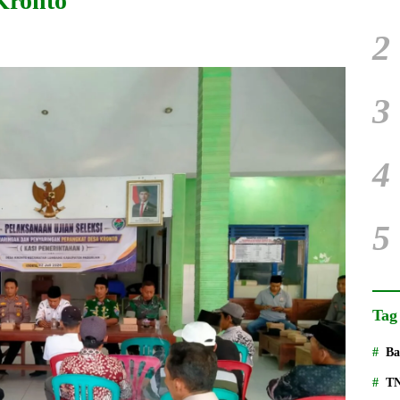
Kronto
2
3
4
5
Tag
Ba
T