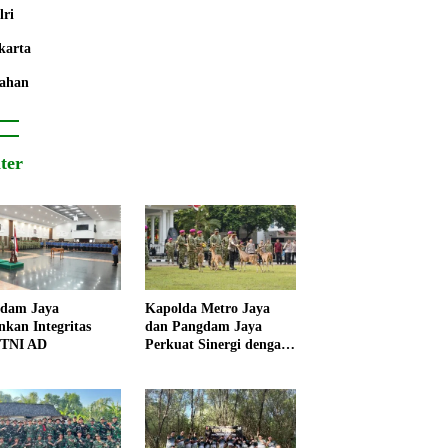
lri
karta
ahan
iter
dam Jaya
Kapolda Metro Jaya
nkan Integritas
dan Pangdam Jaya
 TNI AD
Perkuat Sinergi dengan
Korps Marinir