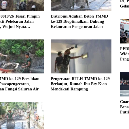
RI, 
Gela
Olah
0819/26 Tosari Pimpin
Distribusi Adukan Beton TMMD
ti Pelebaran Jalan
ke-129 Dioptimalkan, Dukung
f, Wujud Nyata
Kelancaran Pengecoran Jalan
galan TNI dan Rakyat
PERB
Widm
Peng
3×3
MMD ke-129 Bersihkan
Pengecatan RTLH TMMD ke-129
Pascapengecoran,
Berlanjut, Rumah Ibu Ety Kian
n Fungsi Saluran Air
Mendekati Rampung
Coac
Bena
Putr