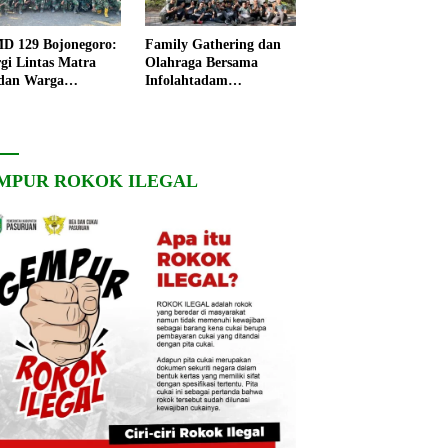
 129 Bojonegoro:
Family Gathering dan
rgi Lintas Matra
Olahraga Bersama
dan Warga
Infolahtadam
ngo, Percepat
V/Brawijaya Pererat
angunan Desa
Soliditas dan
Kebersamaan
MPUR ROKOK ILEGAL