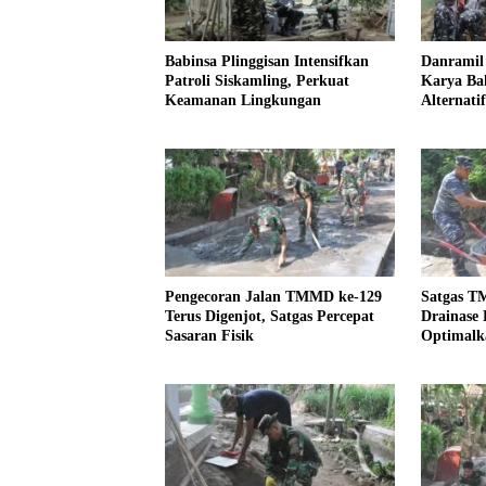
Babinsa Plinggisan Intensifkan
Danramil 
Patroli Siskamling, Perkuat
Karya Bak
Keamanan Lingkungan
Alternati
Kemanung
Pengecoran Jalan TMMD ke-129
Satgas T
Terus Digenjot, Satgas Percepat
Drainase 
Sasaran Fisik
Optimalka