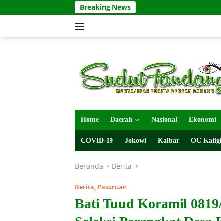
Langsung
Breaking News
ke
konten
Home
Daerah
Nasional
Ekonomi
COVID-19
Jokowi
Kalbar
OC Kaligi
Beranda
Berita
Berita
,
Pasuruan
Bati Tuud Koramil 0819