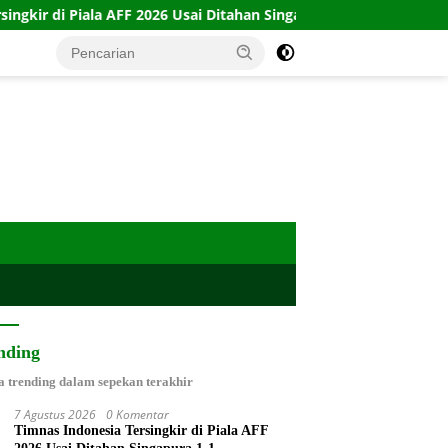
 2026 Usai Ditahan Singapura 1-1
10 Kartu Legacy 100 C
nding
a trending dalam sepekan terakhir
7 Agustus 2026
0 Komentar
Timnas Indonesia Tersingkir di Piala AFF