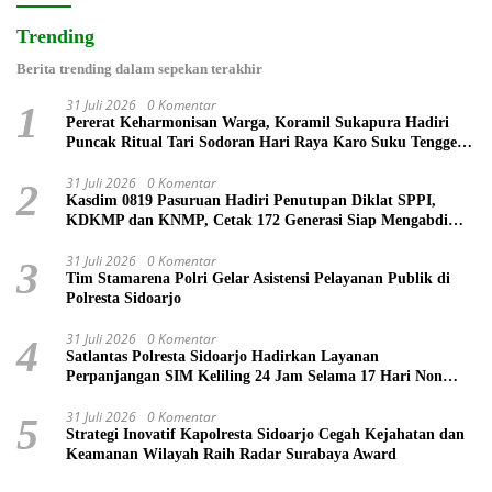
Trending
Berita trending dalam sepekan terakhir
31 Juli 2026
0 Komentar
1
Pererat Keharmonisan Warga, Koramil Sukapura Hadiri
Puncak Ritual Tari Sodoran Hari Raya Karo Suku Tengger
di Bromo
31 Juli 2026
0 Komentar
2
Kasdim 0819 Pasuruan Hadiri Penutupan Diklat SPPI,
KDKMP dan KNMP, Cetak 172 Generasi Siap Mengabdi
untuk Negeri
31 Juli 2026
0 Komentar
3
Tim Stamarena Polri Gelar Asistensi Pelayanan Publik di
Polresta Sidoarjo
31 Juli 2026
0 Komentar
4
Satlantas Polresta Sidoarjo Hadirkan Layanan
Perpanjangan SIM Keliling 24 Jam Selama 17 Hari Non
Stop
31 Juli 2026
0 Komentar
5
Strategi Inovatif Kapolresta Sidoarjo Cegah Kejahatan dan
Keamanan Wilayah Raih Radar Surabaya Award