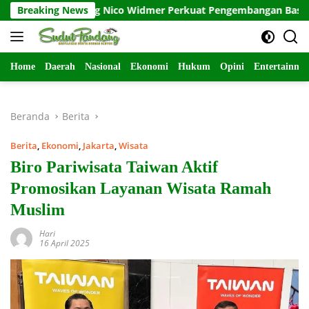
Langsung
I Gandeng Nico Widmer Perkuat Pengembangan Basket 3×3
Breaking News
ke
konten
Home
Daerah
Nasional
Ekonomi
Hukum
Opini
Entertainme
Beranda
Berita
Berita
,
Ekonomi
,
Jakarta
,
Wisata
Biro Pariwisata Taiwan Aktif
Promosikan Layanan Wisata Ramah
Muslim
Hari
16 April 2025