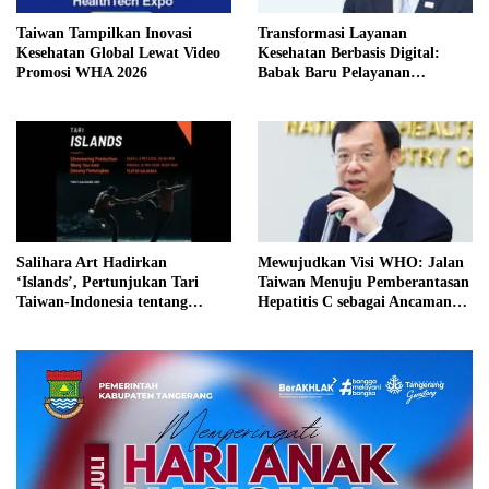
Taiwan Tampilkan Inovasi
Transformasi Layanan
Kesehatan Global Lewat Video
Kesehatan Berbasis Digital:
Promosi WHA 2026
Babak Baru Pelayanan
Kesehatan Holistik di Taiwan
Salihara Art Hadirkan
Mewujudkan Visi WHO: Jalan
‘Islands’, Pertunjukan Tari
Taiwan Menuju Pemberantasan
Taiwan-Indonesia tentang
Hepatitis C sebagai Ancaman
Tubuh dan Identitas
Kesehatan Masyarakat