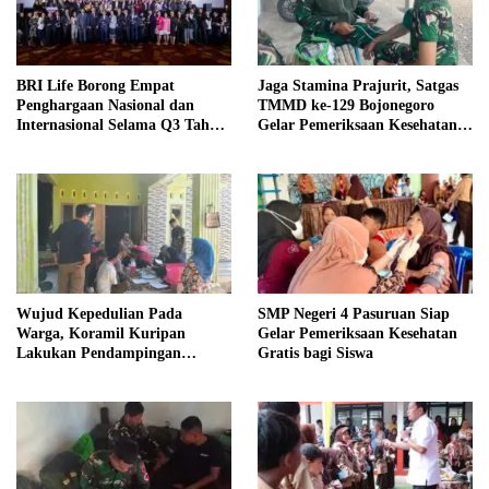
BRI Life Borong Empat
Jaga Stamina Prajurit, Satgas
Penghargaan Nasional dan
TMMD ke-129 Bojonegoro
Internasional Selama Q3 Tahun
Gelar Pemeriksaan Kesehatan
2026
Rutin di Posko
Wujud Kepedulian Pada
SMP Negeri 4 Pasuruan Siap
Warga, Koramil Kuripan
Gelar Pemeriksaan Kesehatan
Lakukan Pendampingan
Gratis bagi Siswa
Pemeriksaan Kesehatan