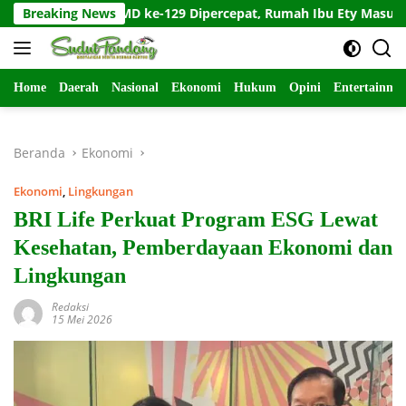
Langsung
 TMMD ke-129 Dipercepat, Rumah Ibu Ety Masuki Tahap Finishi
Breaking News
ke
konten
Home
Daerah
Nasional
Ekonomi
Hukum
Opini
Entertainme
Beranda
Ekonomi
Ekonomi
,
Lingkungan
BRI Life Perkuat Program ESG Lewat
Kesehatan, Pemberdayaan Ekonomi dan
Lingkungan
Redaksi
15 Mei 2026