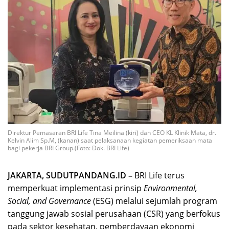
Direktur Pemasaran BRI Life Tina Meilina (kiri) dan CEO KL Klinik Mata, dr.
Kelvin Alim Sp.M, (kanan) saat pelaksanaan kegiatan pemeriksaan mata
bagi pekerja BRI Group.(Foto: Dok. BRI Life)
JAKARTA, SUDUTPANDANG.ID –
BRI Life terus
memperkuat implementasi prinsip
Environmental,
Social, and Governance
(ESG) melalui sejumlah program
tanggung jawab sosial perusahaan (CSR) yang berfokus
pada sektor kesehatan, pemberdayaan ekonomi