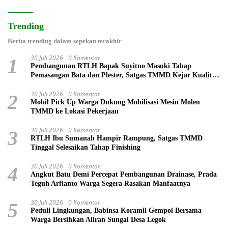
Trending
Berita trending dalam sepekan terakhir
30 Juli 2026
0 Komentar
1
Pembangunan RTLH Bapak Suyitno Masuki Tahap
Pemasangan Bata dan Plester, Satgas TMMD Kejar Kualitas
Hunian
30 Juli 2026
0 Komentar
2
Mobil Pick Up Warga Dukung Mobilisasi Mesin Molen
TMMD ke Lokasi Pekerjaan
30 Juli 2026
0 Komentar
3
RTLH Ibu Sumanah Hampir Rampung, Satgas TMMD
Tinggal Selesaikan Tahap Finishing
30 Juli 2026
0 Komentar
4
Angkut Batu Demi Percepat Pembangunan Drainase, Prada
Teguh Arfianto Warga Segera Rasakan Manfaatnya
30 Juli 2026
0 Komentar
5
Peduli Lingkungan, Babinsa Koramil Gempol Bersama
Warga Bersihkan Aliran Sungai Desa Legok